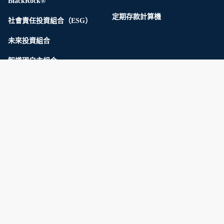
BlackRock®
定期存款計算機
社會責任投資組合（ESG）
未來投資組合
智識砌自主組合
Cash Yield 熊金寶
收費標準
StashAway Reserve
私募市場
私募信貸
私募基建
20 強獨角獸
多策略對沖基金