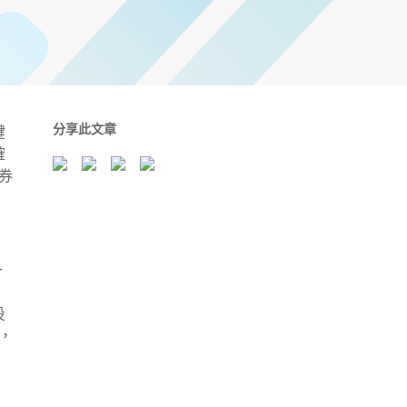
分享此文章
鍵
確
券
一
投
，