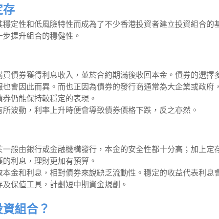
定存
其穩定性和低風險特性而成為了不少香港投資者建立投資組合的
一步提升組合的穩健性。
購買債券獲得利息收入，並於合約期滿後收回本金。債券的選擇
報也會因此而異。而也正因為債券的發行商通常為大企業或政府
債券仍能保持較穩定的表現。
有所波動，利率上升時便會導致債券價格下跌，反之亦然。
於一般由銀行或金融機構發行，本金的安全性都十分高；加上定
獲的利息，理財更加有預算。
取本金和利息，相對債券來說缺乏流動性。穩定的收益代表利息
存及保值工具，計劃短中期資金規劃。
投資組合？