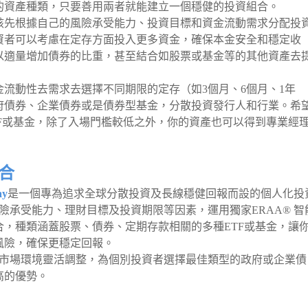
的資產種類，只要善用兩者就能建立一個穩健的投資組合。
該先根據自己的風險承受能力、投資目標和資金流動需求分配投
資者可以考慮在定存方面投入更多資金，確保本金安全和穩定收
以適量增加債券的比重，甚至結合如股票或基金等的其他資產去
流動性去需求去選擇不同期限的定存（如3個月、6個月、1年
府債券、企業債券或是債券型基金，分散投資發行人和行業。希
F或基金，除了入場門檻較低之外，你的資產也可以得到專業經
組合
ay
是一個專為追求全球分散投資及長線穩健回報而設的個人化投
的風險承受能力、理財目標及投資期限等因素，運用獨家ERAA® 智
，種類涵蓋股票、債券、定期存款相關的多種ETF或基金，讓
風險，確保更穩定回報。
會根據市場環境靈活調整，為個別投資者選擇最佳類型的政府或企業債
高的優勢。