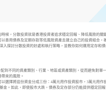
的時候，分散投資就是香港投資者追求穩定回報、降低風險的關
可以善用債券及定期存款等低風險資產去建立自己的投資組合，
文和你深入探討分散投資的好處和執行策略，並教你如何運用定存和債
是指將資金分配到不同的資產類別、行業、地區或資產類別，從而避免對單
時帶來的風險。
可以選擇將這份資金分成三份：4萬元用作投資股市，3萬元用作
場基金。如此，即使股市大跌，債券及定存部分仍能提供穩定回報