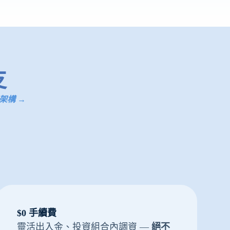
支
架構 →
$0 手續費
靈活出入金、投資組合內調資 —
絕不