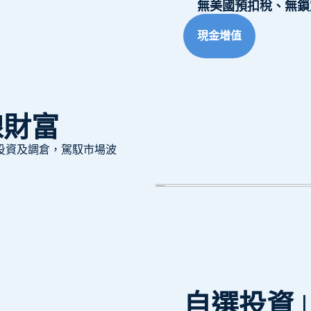
無美國預扣稅、無鎖
現金增值
線財富
投資及調倉，駕馭市場波
自選投資 |