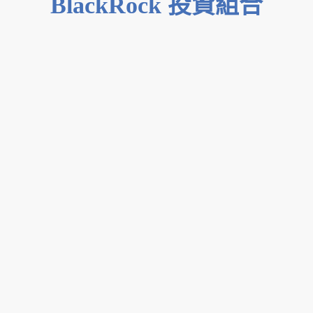
BlackRock 投資組合
0
1
自行從零開始
或直接透過現
成模板選擇
0
2
選擇後，可自
行新增或移除
資產類別
0
3
調整你的資產
配置比例