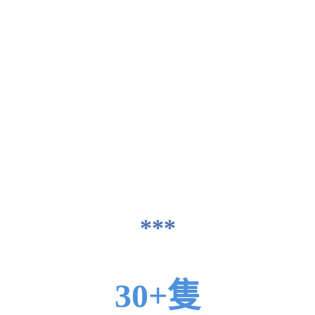
｢風險自選投資組合 - Powered by
BlackRock®｣ 旨在捕捉市場升勢。我們
每年會自動為你的組合重新優化 4 至 6
次，因應市場變化作出調整。
BlackRock® 提供一切投資見解及資產
配置指引，作為我們建立你投資組合的
依據。
所有交易執行及帳戶服務由我們處理，
我們亦會根據你的個人目標及風險承受
能力，檢視每個組合是否合適。
***
30+隻