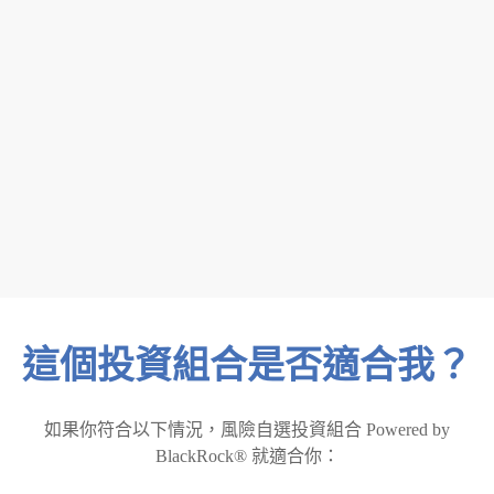
0
4
了解你承擔的
風險水平
0
5
設定後，可隨
時自由調整
這個投資組合是否適合我？
如果你符合以下情況，風險自選投資組合 Powered by
BlackRock® 就適合你：