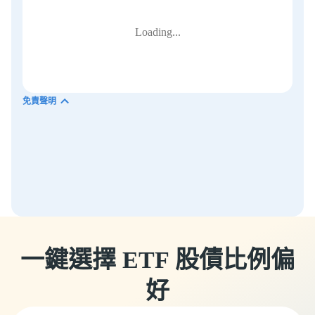
Loading...
免責聲明
預期回報僅供說明用途。此等回報以未扣除費用前計算。除另有說明外，
所有回報均以美元計算。保守型、平衡型 及 進取型 投資組合的成立日期
為 2014 年 12 月 31 日；極致進取型 投資組合的成立日期為 2016 年 10 月
31 日。圖表數據以 2016 年 10 月 31 日起的回報計算，即四個投資組合全
部啟用以來的期間。此僅供說明用途。過往表現不保證未來回報。投資
前，投資者應審慎考慮投資目標、風險、費用及開支，如有需要應尋求獨
立專業意見。
一鍵選擇 ETF 股債比例偏
好