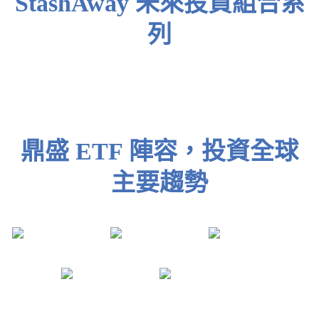
StashAway 未來投資組合系
列
鼎盛 ETF 陣容，投資全球
主要趨勢