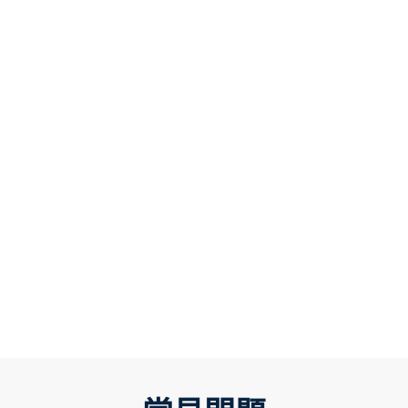
未來投資組合進行全面更新
2026 中期展望：中場哨響，牛市暫時領先
StashAway 2025 年度回報