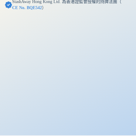
StashAway Hong Kong Ltd. 為香港證監會授權的持牌法團（
CE No. BQE542
）