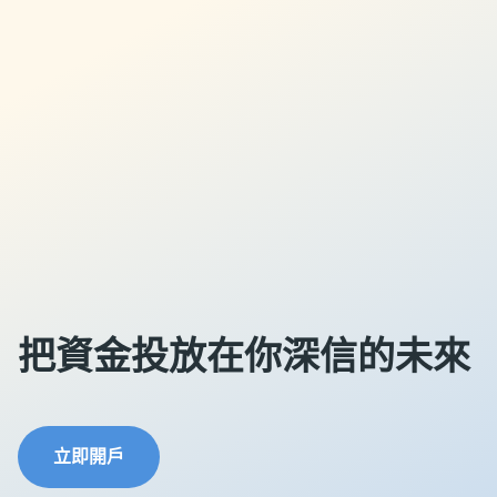
把資金投放在你深信的未來
立即開戶