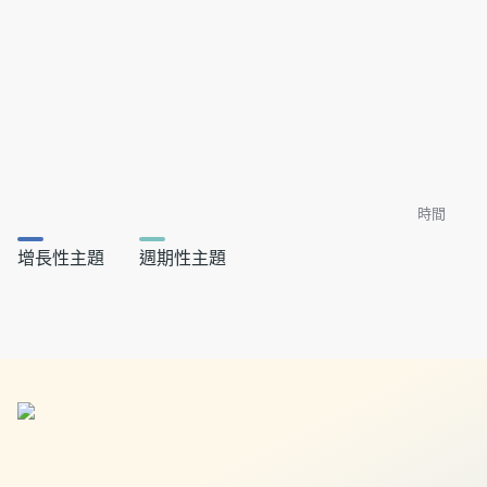
時間
增長性主題
週期性主題