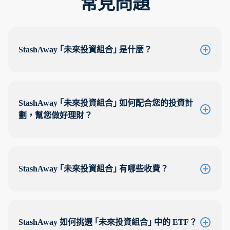
常見問題
StashAway ｢未來投資組合｣ 是什麼？
StashAway ｢未來投資組合｣ 如何配合您的投資計
劃，幫您做好理財？
StashAway ｢未來投資組合｣ 有哪些收費？
StashAway 如何挑選 ｢未來投資組合｣ 中的 ETF？