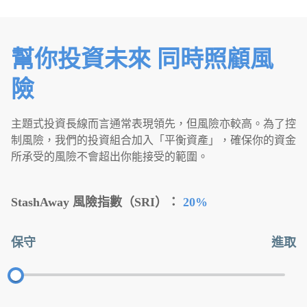
幫你投資未來 同時照顧風
險
主題式投資長線而言通常表現領先，但風險亦較高。為了控
制風險，我們的投資組合加入「平衡資產」，確保你的資金
所承受的風險不會超出你能接受的範圍。
StashAway 風險指數（SRI）：
20
%
保守
進取