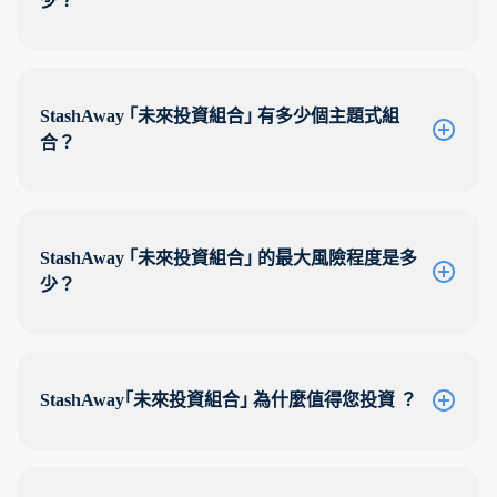
少？
StashAway ｢未來投資組合｣ 有多少個主題式組
合？
StashAway ｢未來投資組合｣ 的最大風險程度是多
少？
StashAway｢未來投資組合｣ 為什麼值得您投資 ？