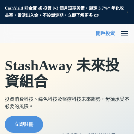
CashYield 熊金寶 💰 投資 0-3 個月短期美債，鎖定 3.7%* 年化收
益率。靈活出入金，不設鎖定期，立即了解更多 👉
開戶投資
StashAway 未來投
資組合
投資消費科技、綠色科技及醫療科技未來趨勢，毋須承受不
必要的風險。
立即註冊