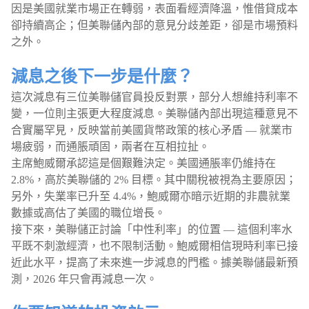
因是美國就業市場正在轉弱，表面看經濟降溫，惟借貸成本
卻持續高企；但美聯儲內部的意見分歧差距，卻是市場預料
之外。
減息之後下一步是什麼？
這次減息有三位美聯儲官員投反對票，部分人想維持利率不
變，一位則主張更大程度減息。美聯儲內部出現這種意見不
合實屬罕見，反映當前美國貨幣政策的核心矛盾 — 就業市
場疲弱，而通脹頑固，兩者在互相拉扯。
主席鮑威爾承認這是個艱難決定。美國通脹率仍維持在
2.8%，高於美聯儲的 2% 目標。其中關稅被視為主要原因；
另外，失業率已升至 4.4%，鮑威爾亦暗示近期的非農就業
數據或高估了美國的職位增長。
接下來，美聯儲正討論「中性利率」的位置 — 這個利率水
平既不刺激經濟，也不限制活動。鮑威爾相信現時利率已接
近此水平，提高了未來進一步減息的門檻。據美聯儲最新預
測，2026 年只會再減息一次。