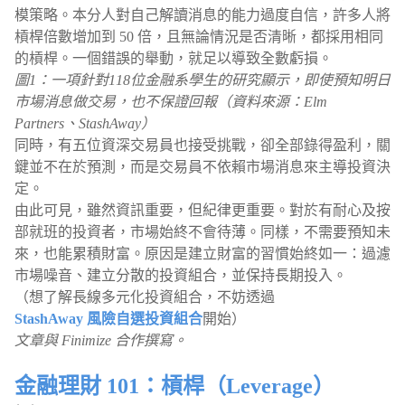
模策略。本分人對自己解讀消息的能力過度自信，許多人將
槓桿倍數增加到 50 倍，且無論情況是否清晰，都採用相同
的槓桿。一個錯誤的舉動，就足以導致全數虧損。
圖1：一項針對118位金融系學生的研究顯示，即使預知明日
市場消息做交易，也不保證回報（資料來源：Elm
Partners、StashAway）
同時，有五位資深交易員也接受挑戰，卻全部錄得盈利，關
鍵並不在於預測，而是交易員不依賴市場消息來主導投資決
定。
由此可見，雖然資訊重要，但紀律更重要。對於有耐心及按
部就班的投資者，市場始終不會待薄。同樣，不需要預知未
來，也能累積財富。原因是建立財富的習慣始終如一：過濾
市場噪音、建立分散的投資組合，並保持長期投入。
（想了解長線多元化投資組合，不妨透過
StashAway 風險自選投資組合
開始）
文章與 Finimize 合作撰寫。
金融理財 101：槓桿（Leverage）