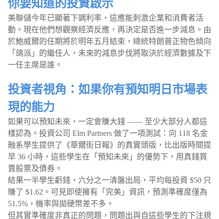
你要知道的投資啟示
美聯儲今年已顯著下調利率，這應能刺激企業和消費者活
動。現在他們想觀察經濟反應，再決定是否進一步減息。由
於鮑威爾的任期將於明年五月結束，總統特朗普正物色傾向
「鴿派」的繼任人，未來的減息步伐將取決於經濟數據及下
一任主席是誰。
投資者視角：如果你有預知明日市場表
現的能力
如果可以預知未來，一定會賺大錢 —— 至少大部分人都這
樣認為。投資公司 Elm Partners 做了一項測試：向 118 名金
融系學生提供了《華爾街日報》的真實頭版，比出版時間提
早 36 小時，這些學生在「預知未來」的優勢下，用真錢買
賣股票及債券。
結果一半學生虧錢，六分之一清盤出局，平均每投資 $50 只
賺了 $1.62。可見即使擁有「完美」資訊，預測準確度僅為
51.5%，機率與拋硬幣差不多。
但其實準確度非真正的問題，問題出與自這些學生的下注規