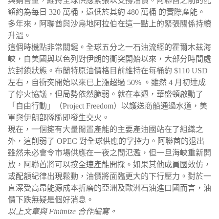
與銷售量，維持全球供應緊張以支撐油價。阿聯酋之前的配
額約為每日 320 萬桶，遠低於其約 480 萬桶 的實際產能。
多年來，阿聯酋與沙烏地阿拉伯在這一點上的緊張關係持續
升溫。
這個時機點非常關鍵。全球五分之一石油流經的霍爾木茲海
峽，自美國與以色列對伊朗的衝突開始以來，大部分時間處
於封鎖狀態。布蘭特原油價格目前維持在每桶約 $110 USD
左右，自衝突開始以來已上漲超過 50% 。雖然 4 月初達成
了停火協議，但局勢依然脆弱。就在本週，華盛頓啟動了
「自由行動」（Project Freedom）以護送商船通過水道，美
軍與伊朗部隊隨即發生交火。
現在，一個擁有大量閒置產能的主要產油國站在了組織之
外，這削弱了 OPEC 對全球供應的掌控力。阿聯酋的退出
雖然未必會令市場供應在一夜之間氾濫，但一旦海峽重新開
放，阿聯酋將可以按全速產能開採。如果其他成員國效仿，
或配額紀律出現鬆動，油價將面臨更大的下行壓力。對於一
直深受高昂能源成本折磨的亞洲及歐洲石油進口國而言，油
價下跌無疑是個好消息。
以上文章與 Finimize 合作編寫。