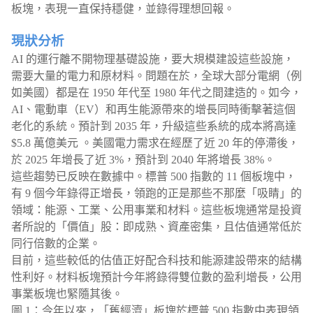
板塊，表現一直保持穩健，並錄得理想回報。
現狀分析
AI 的運行離不開物理基礎設施，要大規模建設這些設施，
需要大量的電力和原材料。問題在於，全球大部分電網（例
如美國）都是在 1950 年代至 1980 年代之間建造的。如今，
AI、電動車（EV）和再生能源帶來的增長同時衝擊著這個
老化的系統。預計到 2035 年，升級這些系統的成本將高達
$5.8 萬億美元 。美國電力需求在經歷了近 20 年的停滯後，
於 2025 年增長了近 3%，預計到 2040 年將增長 38%。
這些趨勢已反映在數據中。標普 500 指數的 11 個板塊中，
有 9 個今年錄得正增長，領跑的正是那些不那麼「吸睛」的
領域：能源、工業、公用事業和材料。這些板塊通常是投資
者所說的「價值」股：即成熟、資產密集，且估值通常低於
同行倍數的企業。
目前，這些較低的估值正好配合科技和能源建設帶來的結構
性利好。材料板塊預計今年將錄得雙位數的盈利增長，公用
事業板塊也緊隨其後。
圖 1：今年以來，「舊經濟」板塊於標普 500 指數中表現領