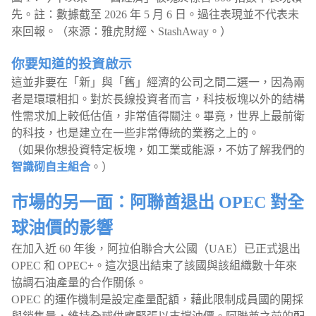
先。註：數據截至 2026 年 5 月 6 日。過往表現並不代表未
來回報。（來源：雅虎財經、StashAway。）
你要知道的投資啟示
這並非要在「新」與「舊」經濟的公司之間二選一，因為兩
者是環環相扣。對於長線投資者而言，科技板塊以外的結構
性需求加上較低估值，非常值得關注。畢竟，世界上最前衛
的科技，也是建立在一些非常傳統的業務之上的。
（如果你想投資特定板塊，如工業或能源，不妨了解我們的
智識砌自主組合
。）
市場的另一面：阿聯酋退出 OPEC 對全
球油價的影響
在加入近 60 年後，阿拉伯聯合大公國（UAE）已正式退出
OPEC 和 OPEC+。這次退出結束了該國與該組織數十年來
協調石油產量的合作關係。
OPEC 的運作機制是設定產量配額，藉此限制成員國的開採