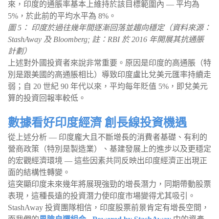
來，印度的通脹率基本上維持於該目標範圍內 — 平均為
5%，於此前的平均水平為 8%。
圖 5： 印度於過往幾年間逐漸回落並趨向穩定（資料來源：
StashAway 及 Bloomberg; 註：RBI 於 2016 年開展其抗通脹
計劃）
上述對外國投資者來說非常重要。原因是印度的高通脹（特
別是跟美國的高通脹相比）導致印度盧比兌美元匯率持續走
弱；自 20 世紀 90 年代以來，平均每年貶值 5%，即兌美元
算的投資回報率較低。
數據看好印度經濟 創長線投資機遇
從上述分析 — 印度龐大且不斷增長的消費者基礎、有利的
營商政策（特別是製造業）、基建發展上的進步以及更穩定
的宏觀經濟環境 — 這些因素共同反映出印度經濟正出現正
面的結構性轉變。
這突顯印度未來幾年將展現強勁的增長潛力，同期帶動股票
表現，這種長遠的投資潛力使印度市場變得尤其吸引。
StashAway 投資團隊相信，印度股票前景肯定有增長空間，