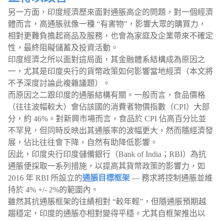
另一方面，印度經濟歷來面對通脹高企的問題，對一個經濟
體而言，高通脹就像一種 “有害物”，影響大眾的購買力，
相對更難負擔起商品及服務，也會為家庭及企業帶來不確定
性，最終阻礙儲蓄及投資活動。
印度經濟之所以面對這局面，其金融體系結構成為原因之
一，尤其是印度央行的貨幣政策如何影響當地經濟（本文將
不予深度討論此複雜議題）。
而原因之二跟印度的通脹結構有關。一般而言，食品價格
（往往波幅較大）會佔該國的消費者物價指數（CPI）大部
分，約 46%。對新興市場而言，食品於 CPI 佔高百分比並
不罕見，但同時反映出其通脹率的波幅更大，然而隨經濟發
展，佔比往往會下降，自然有助降低影響。
因此，印度央行印度儲備銀行（Bank of India；RBI）為抗
通脹便採取一系列措施，以提高其貨幣政策的影響力，如
2016 年 RBI 所設立的
通脹目標框架
— 務求將控制通脹並維
持於 4% +/- 2%的範圍內。
雖然其抗通脹框架的往績相對 “較年輕”，但隨通脹預期越
趨穩定，印度的通脹亦相對變得平穩。尤其自框架推出以