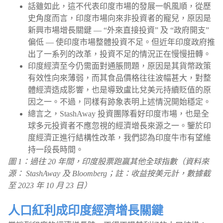
話雖如此，這不代表印度市場的發展一帆風順，從歷
史角度而言，印度市場向來非投資者的寵兒，原因是
新興市場增長關鍵 — “外來直接投資” 及 “政府開支”
偏低 — 使印度市場整體投資不足。但近年印度政府推
出了一系列的改革，投資不足的情況正在慢慢扭轉。
印度經濟至今仍需面對通脹問題，原因是其貨幣政策
有效性向來薄弱，而其食品價格往往波幅甚大，對整
體經濟造成影響，也是導致盧比兌美元持續貶值的原
因之一。不過，同樣有跡象表明上述情況開始穩定。
總言之，StashAway 投資團隊看好印度市場，也是全
球多元投資者不應忽視的經濟增長來源之一。鑒於印
度經濟正進行結構性改革，我們認為印度牛市有望維
持一段長時間。
圖 1：過往 20 年間，印度股票跑贏其他全球指數（資料來
源： StashAway 及 Bloomberg；註：收益按美元計，數據截
至 2023 年 10 月 23 日）
人口紅利成印度經濟增長關鍵