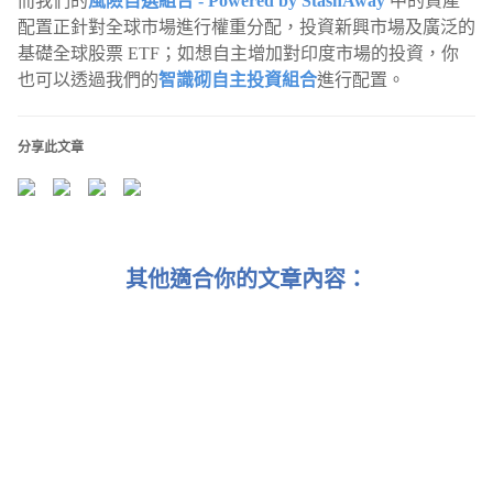
而我們的
風險自選組合 - Powered by StashAway
中的資產
配置正針對全球市場進行權重分配，投資新興市場及廣泛的
基礎全球股票 ETF；如想自主增加對印度市場的投資，你
也可以透過我們的
智識砌自主投資組合
進行配置。
分享此文章
其他適合你的文章內容：
9 月 CIO 投資思維：解讀中國經濟 “危機論”