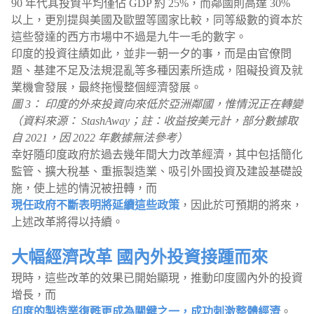
90 年代其投資平均僅佔 GDP 約 25%，而鄰國則高達 30%
以上，更別提與美國及歐盟等國家比較，同等級數的資本於
這些發達的西方市場中不過是九牛一毛的數字。
印度的投資往績如此，並非一朝一夕的事，而是由官僚問
題、基建不足及法規混亂等多種因素所造成，阻礙投資及就
業機會發展，最終拖慢整個經濟發展。
圖 3： 印度的外來投資向來低於亞洲鄰國，惟情況正在轉變
（資料來源： StashAway；註：收益按美元計，部分數據取
自 2021，因 2022 年數據無法參考）
幸好隨印度政府於過去幾年間大力改革經濟，其中包括簡化
監管、擴大稅基、重振製造業、吸引外國投資及建設基礎設
施，使上述的情況被扭轉，而
現任政府不斷表明將延續這些政策
，因此於可預期的將來，
上述改革將得以持續。
大幅經濟改革 國內外投資接踵而來
現時，這些改革的效果已開始顯現，推動印度國內外的投資
增長，而
印度的製造業復甦更成為關鍵之一，成功刺激整體經濟
。