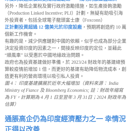
另外，降低企業稅及實行政府激勵措施，如生產掛鉤激勵
（Production Linked Incentive; PLI）計劃，無疑有助吸引海
外投資者，包括全球電子龍頭富士康（Foxconn）
正計劃投資超過 12 億美元於印度設廠
，預期將創造約 10 萬
個新工作機會。
有趣的是，減少供應鏈對中國的依賴，似乎也成為部分企業
決定投資印度的因素之一，間接反映印度的定位，並藉此
“順風車” 以受惠於中國地緣政治問題。
政府也為投資基建做好準備，於 2023/24 財政年的基建總預
算較疫情前增加 1 倍，而更好的基建有助降低物流成本，創
造更有利的營商環境以吸引私人投資。
圖 4： 印度基建擴展於近年大幅增加（資料來源： India
Ministry of Fiance 及 Bloomberg Economics; 註：財政年縮寫
為 FY，計算期為 4 月 1 日至翌年 3 月 31日；2024 財政年為
估算）
通脹高企仍為印度經濟壓力之一 幸情況
正得以改善