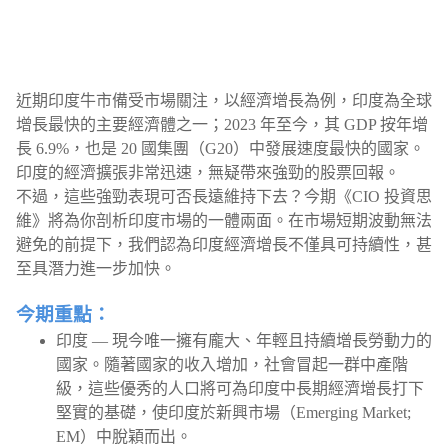
近期印度牛市備受市場關注，以經濟增長為例，印度為全球
增長最快的主要經濟體之一；2023 年至今，其 GDP 按年增
長 6.9%，也是 20 國集團（G20）中發展速度最快的國家。
印度的經濟擴張非常迅速，無疑帶來強勁的股票回報。
不過，這些強勁表現可否長遠維持下去？今期《CIO 投資思
維》將為你剖析印度市場的一體兩面。在市場短期波動無法
避免的前提下，我們認為印度經濟增長不僅具可持續性，甚
至具潛力進一步加快。
今期重點：
印度 — 現今唯一擁有龐大、年輕且持續增長勞動力的
國家。隨著國家的收入增加，社會冒起一群中產階
級，這些優秀的人口將可為印度中長期經濟增長打下
堅實的基礎，使印度於新興市場（Emerging Market;
EM）中脫穎而出。