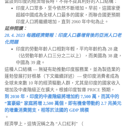
當談到印度的經濟增長時，不得不提其利好的人口結構：
印度人口眾多，至今依然不斷增加。早前，這國家便
超越中國成為全球人口最多的國家，而聯合國更預期
印度人口將繼續增加，直到 2060 年中旬為止。
延伸閱讀：
28. 4. 2023 每週經濟簡報：印度人口暴增背後的亞洲人口老
化問題
印度的勞動年齡人口相對年輕，平均年齡約為 28 歲
（佔勞動年齡人口三分之二以上），而美國為 38 歲，
中國為 39 歲。
這種人口結構 — 無疑有助推動印度服務業，並為製造業的
蓬勃發展打好根基（下文繼續詳述）— 使印度消費者成為
全球未來數 10 年的經濟驅動人群，尤其是印度的國家收入
增加及中產階級正在擴大。根據印度智庫 PRICE 預期，
到 2030 年，印度的中產階級將增加約 7,500 萬，而其中的
“富豪級” 家庭將增 2,500 萬個，即有機會帶動約 2.7 兆美元
的增量消費開支，相等於法國的 GDP 規模
。
經濟學上，這情況稱之為 “人口紅利” （