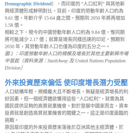
Demographic Dividend
），而印度的 “人口紅利” 與其他新
興經濟體形成鮮明對比，目前，印度的勞動年齡人口約為
9.61 億，年齡介乎 15-64 歲之間，預期到 2050 年將再增加
1.58 億。
相較之下，現今的中國勞動年齡人口約為 9.84 億，惟同期
將可能減少 2.17 億；就算是增長同樣迅速的印尼，預期到
2050 年，其勞動年齡人口也僅為印度的五分之一。
圖 2 ：印度勞動年齡人口的規模及增長於其他主要新興市場
中冒起（資料來源：StashAway 及 United Nations Population
Division）
外來投資歷來偏低 使印度增長潛力受壓
人口結構年輕，規模龐大且不斷增長，無疑是經濟增長的利
好因素，但一個經濟體欲獲得這些 “人口紅利”，就需為其
國民提供足夠的高質就業機會。對於發展中國家而言，資本
投資就是創造高質就業機會的關鍵之一，這正是印度面臨的
挑戰。
原因是印度的外來投資歷來落後於亞洲其他主經濟體，於