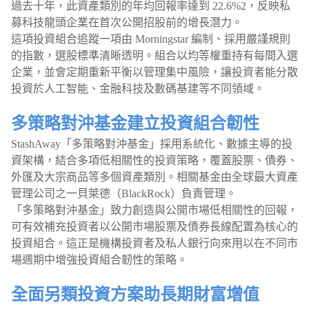
過去十年，此資產類別的年均回報率達到 22.6%2，反映私
募科技龍頭企業在首次公開招股前的增長潛力。
這項投資組合追蹤一項由 Morningstar 編制、採用嚴謹規則
的指數，選股標準清晰透明。組合以均等權重持有每間入選
企業，並會定期重新平衡以管理集中風險，讓投資者能分散
投資於人工智能、金融科技及數碼基建等不同領域。
多策略對沖基金建立投資組合韌性
StashAway「多策略對沖基金」採用系統化、數據主導的投
資架構，結合多項低相關性的投資策略，覆蓋股票、債券、
外匯及大宗商品等多個資產類別。相關基金由全球最大資產
管理公司之一貝萊德（BlackRock）負責管理。
「多策略對沖基金」致力創造與公開市場低相關性的回報，
可有效補充投資者以公開市場股票及債券長線配置為核心的
投資組合。這正是機構投資者及私人銀行向來用以在不同市
場週期中增強投資組合韌性的策略。
全面另類投資方案助長期財富增值