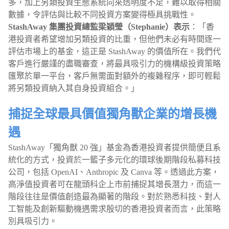
多，加上另類投資生態系統向來透明度不足，難以取得相關
數據，令評估與比較不同投資方案變得極具挑戰性。
StashAway 集團投資總監梁穎瑩（Stephanie）表示
：「香
港投資者希望增加另類投資的比重，但他們未必有時間逐一
評估市場上的基金，這正是 StashAway 的價值所在。我們代
客戶進行嚴謹的盡職審查，將最具吸引力的機構級投資策略
匯聚於單一平台，客戶無需面對額外的複雜程序，即可輕鬆
將另類投資納入其自身投資組合。」
捕捉全球最具價值獨角獸企業的增長機
遇
StashAway「獨角獸 20 強」基金為香港投資者提供簡便且系
統化的方式，投資於一籃子多元化的環球後期階段私募科技
公司，包括 OpenAI、Anthropic 及 Canva 等。透過此方案，
高淨值投資者可在龍頭科企上市前捕捉其增長潛力，而這一
階段往往是價值創造最為顯著的階段。對於熟悉科技、對人
工智能及創新驅動機遇需求殷切的香港投資者而言，此策略
別具吸引力。