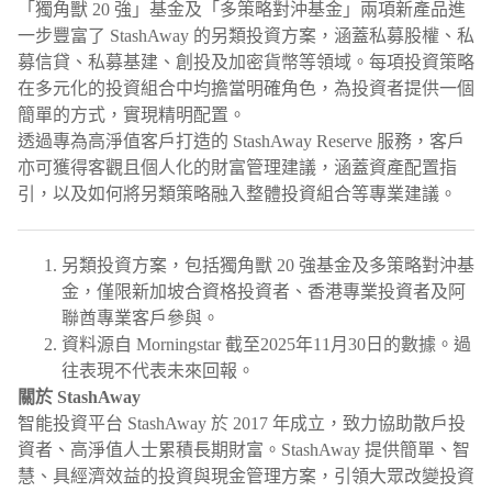
「獨角獸 20 強」基金及「多策略對沖基金」兩項新產品進
一步豐富了 StashAway 的另類投資方案，涵蓋私募股權、私
募信貸、私募基建、創投及加密貨幣等領域。每項投資策略
在多元化的投資組合中均擔當明確角色，為投資者提供一個
簡單的方式，實現精明配置。
透過專為高淨值客戶打造的 StashAway Reserve 服務，客戶
亦可獲得客觀且個人化的財富管理建議，涵蓋資產配置指
引，以及如何將另類策略融入整體投資組合等專業建議。
另類投資方案，包括獨角獸 20 強基金及多策略對沖基
金，僅限新加坡合資格投資者、香港專業投資者及阿
聯酋專業客戶參與。
資料源自 Morningstar 截至2025年11月30日的數據。過
往表現不代表未來回報。
關於 StashAway
智能投資平台 StashAway 於 2017 年成立，致力協助散戶投
資者、高淨值人士累積長期財富。StashAway 提供簡單、智
慧、具經濟效益的投資與現金管理方案，引領大眾改變投資