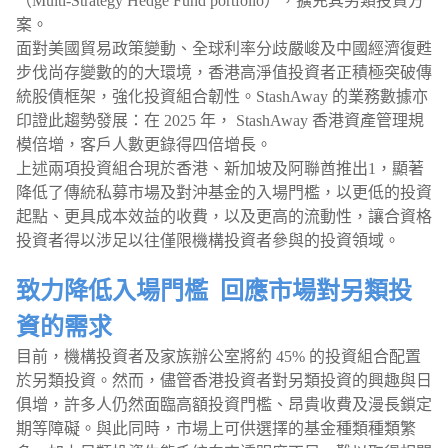
（Multi-Strategy Hedge Fund portfolio），擴充其另類投資方
案。
面對美國貿易政策變動、全球利率分歧嚴峻及中國經濟復甦
步伐尚存變數的的大環境，香港高淨值投資者正積極突破傳
統股債框架，強化投資組合韌性。StashAway 的業務數據亦
印證此趨勢發展：在 2025 年， StashAway 香港資產管理規
模倍增，客戶人數更錄得四倍增長。
上述兩項投資組合現於香港、新加坡及阿聯酋推出1，顯著
降低了傳統私募市場及對沖基金的入場門檻，以更低的投資
起點、更具成本效益的收費，以及更高的流動性，讓合資格
投資者得以涉足以往僅限機構投資者參與的投資領域。
致力降低入場門檻 回應市場對另類投
資的需求
目前，機構投資者及家族辦公室將約 45% 的投資組合配置
於另類投資。然而，儘管香港投資者對另類投資的興趣與日
俱增，許多人仍然面臨高額投資門檻、昂貴收費及漫長鎖定
期等障礙。與此同時，市場上可供選擇的基金種類種類繁