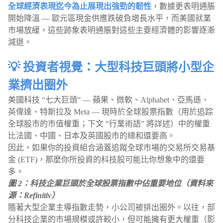
全球經濟表現迄今為止展現出強勁的韌性
，數據更表明通脹
開始降溫 — 歐元區現金供應跌破負增長水平，而美國就業
市場放緩，這些跡象表明通脹對這些主要經濟體的影響逐漸
減退。
💡 投資者視覺：大型科技巨頭將小型企
業擠出圈外
美國科技 “七大巨頭” — 蘋果、微軟、Alphabet、亞馬遜、
英偉達、特斯拉及 Meta — 現時於全球股票指數（用於追踪
全球股市的市值權重；下文 “行業術語” 將詳述）中的權重
比法國、中國、日本及英國股市的總和還要高。
因此，如果你的投資組合涵蓋追蹤全球市場的交易所交易基
金 (ETF)，那麼你所投資的科技股可能比你想象中的還要
多。
圖 2：科技企業巨頭於全球股票指數中佔重要地位（資料來
源：Refinitiv）
隨著大型企業主導指數走勢，小公司被排出圈外。以往，部
分科技企業的市場規模或許較小，但可能擁有更大權重（影