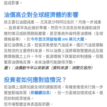
造成影響。
油價高企對全球經濟體的影響
就主要石油國減產 — 尤其是沙特阿拉伯於 7 月進一步減產
— 投資者早為此做好準備，然而今次消息反映長線削減供
應的情況或較預期般嚴重，甚至推高布倫特原油價格（全球
價格基準），於
今年首次突破每桶 $90 美元大關
。
當石油價格上漲，首當其衝便是汽油成本。鑑於汽油是運輸
及物流的主要燃料來源，所以油價上漲將導致整體商品及服
務價格隨之上升。今年，能源價格下跌幫助抑制通脹，但隨
著原油價格反彈，未來油價可能變得浮動。
圖 1：油價創今年以來新高（資料來源：洲際交易所）
投資者如何應對這情況？
若油價上漲將加劇全球的通脹困境，有機會推使央行進一步
實施緊縮政策（
即繼續加息
），另一方面增加借貸成本，進
而抑制經濟增長。
但市場整體並無表面般悲觀，