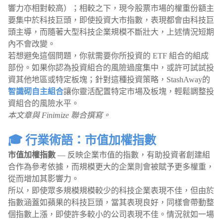
響力亦相對較高）；相較之下，現今股票市場的權重份額主
要集中於科技巨頭，即使投資大市指數，表現都會由科技巨
頭主導，而隨著大型科技企業規模不斷壯大，上述情況短期
內不會改變。
若想避免這個問題，你就需要你所投資的 ETF 組合的組成
部份。如果你認為投資組合的風險過度集中，或許可試試投
資其他地區或特定板塊；針對這種投資策略，StashAway的
智識砌自主組合
讓你靈活配置特定市場及板塊，輕鬆調整投
資組合的風險水平。
本文章與 Finimize 聯合撰寫。
🎓 行業術語：市值加權指數
市值加權指數
— 反映企業市值的指數，有助投資者創建組
合作為參考依據，而規模更大的企業則會被賦予更多權重，
從而增加其影響力。
所以，即使眾多規模規模較少的科技企業表現不佳，但由於
指數涵蓋如蘋果的科技巨頭，當其表現良好，同樣會帶動整
個指數上漲，即使許多較小的公司表現不佳。情況就如一場