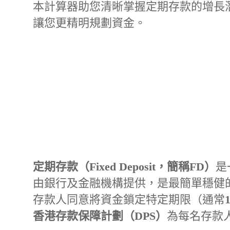
本計算器助您清晰掌握定期存款的增長
讓您更精明規劃資金。
定期存款（Fixed Deposit，簡稱FD）
是
由銀行及金融機構提供，是最簡單穩健
存款人同意將資金鎖定特定期限（通常
香港存款保障計劃（DPS）
為每名存款