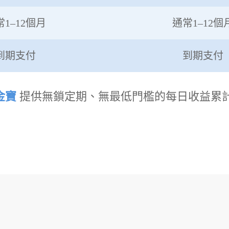
1–12個月
通常1–12個
到期支付
到期支付
熊金寶
提供無鎖定期、無最低門檻的每日收益累