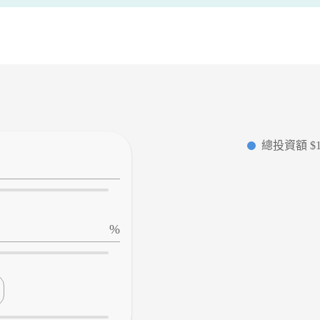
總投資額 $10
%