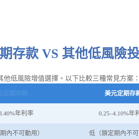
期存款 VS 其他低風險
其他低風險增值選擇。以下比較三種常見方案
元定期存款
美元定期存
–3.40%年利率
0.25–4.10%
期內不可動用）
低（鎖定期內不可