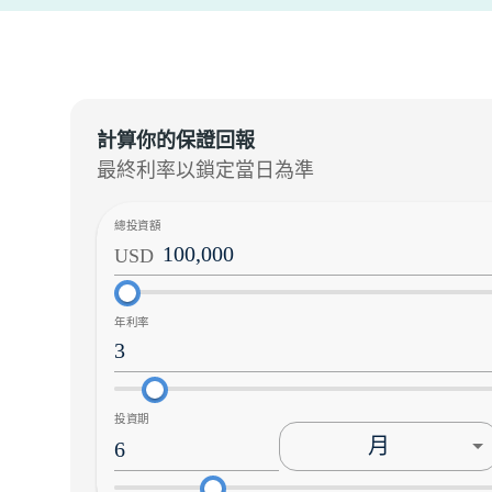
計算你的保證回報
最終利率以鎖定當日為準
總投資額
USD
年利率
投資期
月