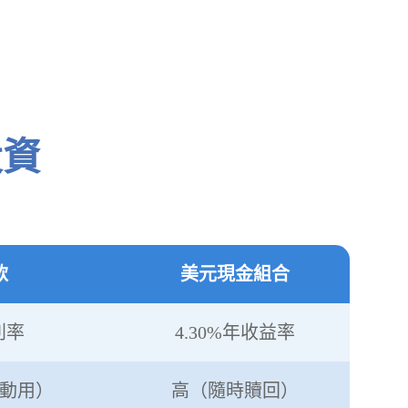
投資
：
款
美元現金組合
年利率
4.30%年收益率
動用）
高（隨時贖回）