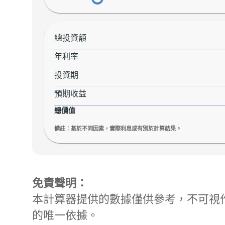
總投資額
年利率
投資期
預期收益
總價值
備註：基於不同因素，實際利息或有別於計算結果。
免責聲明：
本計算器提供的數據僅供參考，不可視
的唯一依據。