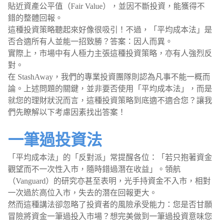
貼近資產公平值（Fair Value），並因不斷投資，能獲得不
錯的整體回報。
這種投資策略聽起來好像很吸引！不過，「平均成本法」是
否合適所有人並能一招致勝？答案：因人而異。
實際上，市場中有人極力主張這種投資策略，亦有人強烈反
對。
在 StashAway，我們的專業投資團隊則認為凡事不能一概而
論。上述問題的關鍵，並非要否使用「平均成本法」，而是
就您的理財狀況而言，這種投資策略到底適不適合您？讓我
們先瞭解以下考慮因素找出答案！
一筆過投資法
「平均成本法」的「反對派」常提醒各位：「若只抱著資金
觀望而不一次性入市，隨時錯過潛在收益」。領航
（Vanguard）的研究亦甚至表明，光手持資金不入市，相對
一次過於高位入市，失去的潛在回報更大。
然而這種講法卻忽略了投資者的風險承受能力：您是否甘願
冒險將資金一筆過投入市場？想完美做到一筆過投資意味您