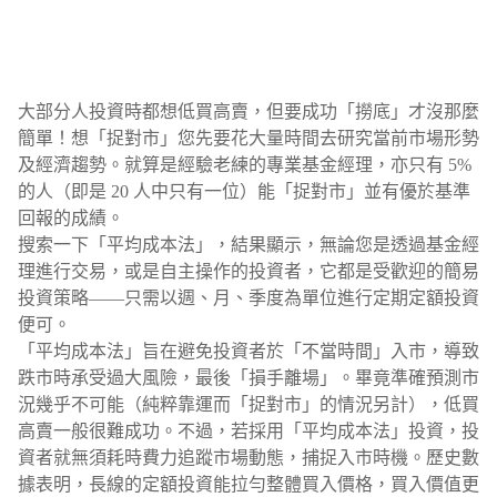
大部分人投資時都想低買高賣，但要成功「撈底」才沒那麼
簡單！想「捉對市」您先要花大量時間去研究當前市場形勢
及經濟趨勢。就算是經驗老練的專業基金經理，亦只有 5%
的人（即是 20 人中只有一位）能「捉對市」並有優於基準
回報的成績。
搜索一下「平均成本法」，結果顯示，無論您是透過基金經
理進行交易，或是自主操作的投資者，它都是受歡迎的簡易
投資策略——只需以週、月、季度為單位進行定期定額投資
便可。
「平均成本法」旨在避免投資者於「不當時間」入市，導致
跌市時承受過大風險，最後「損手離場」。畢竟準確預測市
況幾乎不可能（純粹靠運而「捉對市」的情況另計），低買
高賣一般很難成功。不過，若採用「平均成本法」投資，投
資者就無須耗時費力追蹤市場動態，捕捉入市時機。歷史數
據表明，長線的定額投資能拉勻整體買入價格，買入價值更