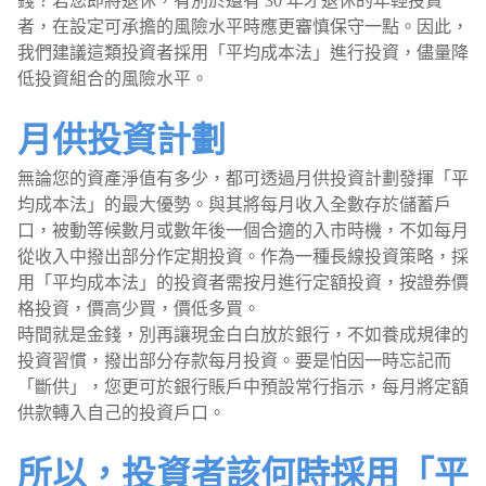
錢？若您即將退休，有別於還有 30 年才退休的年輕投資
者，在設定可承擔的風險水平時應更審慎保守一點。因此，
我們建議這類投資者採用「平均成本法」進行投資，儘量降
低投資組合的風險水平。
月供投資計劃
無論您的資產淨值有多少，都可透過月供投資計劃發揮「平
均成本法」的最大優勢。與其將每月收入全數存於儲蓄戶
口，被動等候數月或數年後一個合適的入市時機，不如每月
從收入中撥出部分作定期投資。作為一種長線投資策略，採
用「平均成本法」的投資者需按月進行定額投資，按證券價
格投資，價高少買，價低多買。
時間就是金錢，別再讓現金白白放於銀行，不如養成規律的
投資習慣，撥出部分存款每月投資。要是怕因一時忘記而
「斷供」，您更可於銀行賬戶中預設常行指示，每月將定額
供款轉入自己的投資戶口。
所以，投資者該何時採用「平