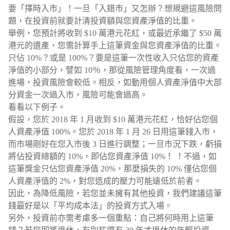
要「擇時入市」！一旦「入錯市」又怎辦？想規避這風險問
題，在投資前就要計清投資額與您資產淨值的比重。
舉例，您預計將收到 $10 萬港元花紅，或最近承繼了 $50 萬
港元的遺產，您需計算手上這筆資金與您資產淨值的比重。
只佔 10%？或是 100%？要是這筆一次性收入只佔您的資產
淨值的小部分，譬如 10％，那從風險管理角度看，一次過
進場，投資風險會較低。相反，如動用個人資產淨值中大部
分資金一次過入市，風險可能會過高。
看看以下例子。
假設，您於 2018 年 1 月收到 $10 萬港元花紅，恰好佔您個
人資產淨值 100%。您於 2018 年 1 月 26 日用這筆錢入市，
而市場剛好在您入市後 3 日進行調整；一旦市況下跌，虧損
將佔投資總額的 10%，即佔您資產淨值 10%！ ！不過，如
這筆獎金只佔您資產淨值 20%，那麼損失的 10% 僅佔您個
人資產淨值的 2%，對您造成的壓力可能遠低於前者。
因此，為降低風險，若您並未擁有其他投資，我們建議這筆
錢最好是以「平均成本法」的投資方式入場。
另外，投資前亦需考慮多一個重點：自己將何時用上這筆