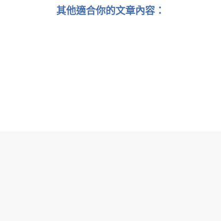
其他適合你的文章內容：
交易所買賣基金（ETF） VS 單位信託基金（Unit
Trusts），到底投資哪個好？