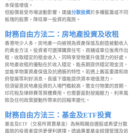
本保值增值。
但股價易受市場波動影響，建議
分散投資
於多種藍籌或不同
板塊的股票，降低單一投資的風險。
財務自由方法二：房地產投資及收租
香港地少人多，房地產一向被視為資產保值及創造被動收入
的黃金方法。投資者可選擇購買住宅、商鋪或車位後再作出
租，收取穩定的租金收入，同時享受物業升值潛力的好處。
房地產收租的優點在於收入穩定，能長期提供穩定現金流，
並能享物業資產保值及抗通脹的特性。若遇上舊區重建和政
府發展等利好消息，長遠下還能提供資本增值潛力。
但須留意房地產投資的入場門檻較高，需支付物業的首期、
印花稅及律師費等買樓費用。也需要面對按揭壓力、利率風
險及任何政策變動所帶來的回報率變化。
財務自由方法三：基金及ETF投資
基金及ETF（交易所買賣基金）為無暇親自選股或希望分散
風險的投資者提供更便利選擇。透過專業基金經理管理及追