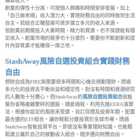
賺取收入。
創業的彈性十分高，可按個人興趣和時間安排發展，加上
「自己做老細」收入潛力大，實現財務自由的同時做到生活
自主。若結合正職發展可逐步建立多元的收入來源。
但創業前期需投入大量時間、精力和資源，也不保證能有穩
定收入。創業市場的競爭也十分激烈，需要你不斷創新和提
升內容質素才能確保一席之地。
StashAway風險自選投資組合實踐財務
自由
想財自成為FIRE族需要很多時間和心機去規劃理財，透過
多元化的投資去平衡收益和穩定性，對沒有時間和資源研究
的人難免十分費心。而StashAway的
風險自選投資組合
就能
幫你省略複雜繁碎的選股、調倉過程，利用先進EERA演算
法，根據你設定的風險承受度、自訂目標及投資年期，配置
最合適的ETF組合，讓你輕鬆分散投資於全球市場。透過
StashAway智能投資平台，即使沒有專業理財知識，也能輕
鬆建立屬於自己的被動收入組合，穩步邁向財務自由。