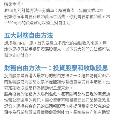
退休生活。
4%法則的計算方法十分簡單：所需資產 = 年開支乘以25
例如你每年需要花費20萬元生活費，你則需要累積20萬 x 25
= 500萬元的資產就可以過上財自生活。
五大財務自由方法
想成為FIRE一族，首先要建立多元化的被動收入來源。無
論你是投資新手還是資深股壇人，以下五大熱門方法都可以
幫你走向財自。
財務自由方法一：投資股票和收取股息
投資股票是香港人最常用的財自方法之一：選擇能穩定派息
的藍籌股或高股息股票不僅能讓你有機會享受資本增值，更
可定期收取股息作為被動現金流來源。
股票投資的優點為入場門檻低、擁有隨時都能套現的高流動
性和公開透明的資訊，讓投資者可輕易查閱公司業績及派息
記錄，選擇適合自己的高回報股票。能提供穩定高股息的公
司多為行業龍頭或具備穩健盈利能力，長線持有亦能有助資