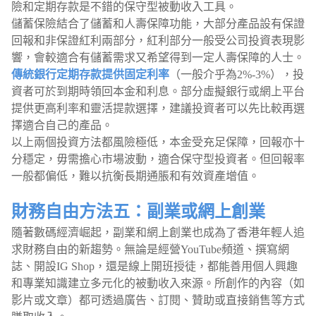
險和定期存款是不錯的保守型被動收入工具。
儲蓄保險結合了儲蓄和人壽保障功能，大部分產品設有保證
回報和非保證紅利兩部分，紅利部分一般受公司投資表現影
響，會較適合有儲蓄需求又希望得到一定人壽保障的人士。
傳統銀行定期存款提供固定利率
（一般介乎為2%-3%），投
資者可於到期時領回本金和利息。部分虛擬銀行或網上平台
提供更高利率和靈活提款選擇，建議投資者可以先比較再選
擇適合自己的產品。
以上兩個投資方法都風險極低，本金受充足保障，回報亦十
分穩定，毋需擔心市場波動，適合保守型投資者。但回報率
一般都偏低，難以抗衡長期通脹和有效資產增值。
財務自由方法五：副業或網上創業
隨著數碼經濟崛起，副業和網上創業也成為了香港年輕人追
求財務自由的新趨勢。無論是經營YouTube頻道、撰寫網
誌、開設IG Shop，還是線上開班授徒，都能善用個人興趣
和專業知識建立多元化的被動收入來源。所創作的內容（如
影片或文章）都可透過廣告、訂閱、贊助或直接銷售等方式