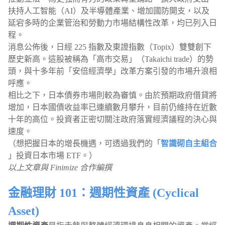
扶持人工智能（AI）及半導體產業、增加國防開支，以及
延宕多時的企業管治和勞動力市場結構性改革，均已列入日
程。
消息公佈後，日經 225 指數及東證指數（Topix）雙雙創下
歷史新高。這股被稱為「高市交易」（Takaichi trade）的勢
頭，與十多年前「安倍經濟學」改革方案引發的市場升浪相
呼應。
相比之下，日本債券市場則較為審慎。由於預期政府借貸將
增加，日本國債收益率已連續數月攀升，目前仍維持在近數
十年的高位。投資者正密切關注政府落實經濟議程的決心與
速度。
（想把握日本的增長機遇，可透過我們的「
智識砌自主組合
」投資日本市場 ETF。）
以上文章與 Finimize 合作編撰
金融理財 101：週期性資產 (Cyclical
Asset)