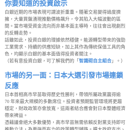
你要知道的投資啟示
白銀近期的市場表現可謂波折重重。隨著交易變得過度擠
擁，大量買盤湧現推動價格飆升，令其陷入大幅波動的區
間。當市場受資金流向而非基本面主導時，往往會出現劇烈
的反轉走勢。
話雖如此，投資白銀的理據依然穩健。能源轉型帶來的強勁
工業需求、持續的供應短缺，加上其作為傳統保值工具的角
色，均顯示白銀的基本面值得投資者關注。
（若有意投資白銀，可了解我們的「
智識砌自主組合
」。）
市場的另一面：日本大選引發市場連鎖
反應
日本首相高市早苗取得歷史性勝利，帶領所屬政黨贏得逾
70 年來最大規模的多數席位。投資者預期監管環境將更趨
穩定，財政政策亦會放寬，這兩者結合應會對日本整體經濟
帶來裨益。
憑藉議會絕大多數優勢，高市早苗無需依賴反對黨支持即可
推動立法，為更強而有力的政策轉型鋪路。擴大政府支出、