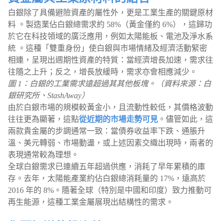
白銀除了具備避險資產的屬性外，更是工業生產的關鍵原材
料 。製造業佔白銀總需求約 58%（黃金僅約 6%），這歸功
於它在科技領域的廣泛應用，例如太陽能板、電池及淨水系
統 。這種「雙重身份」使白銀與市場情緒及經濟活動緊密
相連，呈現出週期性資產的特質：當經濟增長加速，需求往
往隨之上升；反之，增長放緩時，需求亦會相應減少。
圖 1：白銀的工業需求遠超過其其他板塊。（資料來源：白
銀研究所、StashAway）
由於白銀市場的規模較黃金小，且流動性較低，其價格波動
往往更為顯著，這點
從近期的市場走勢可見
。儘管如此，這
兩款貴金屬的步調通常一致：當債券收益率下跌、通脹升
溫、美元轉弱、市場動盪，或上述因素交織出現時，兩者的
表現通常較為理想。
全球白銀需求已連續五年超過供應，消耗了早年累積的庫
存。去年，太陽能產業約佔白銀總消耗量的 17%，遠高於
2016 年的 8%。隨著全球（特別是中國和印度）致力推動可
再生能源，這種工業金屬展現出結構性的需求。