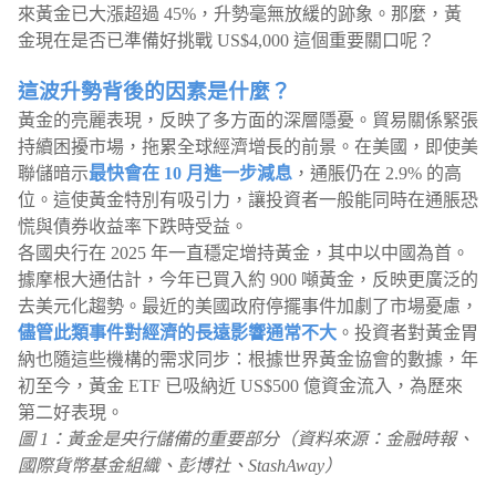
來黃金已大漲超過 45%，升勢毫無放緩的跡象。那麼，黃
金現在是否已準備好挑戰 US$4,000 這個重要關口呢？
這波升勢背後的因素是什麼？
黃金的亮麗表現，反映了多方面的深層隱憂。貿易關係緊張
持續困擾市場，拖累全球經濟增長的前景。在美國，即使美
聯儲暗示
最快會在 10 月進一步減息
，通脹仍在 2.9% 的高
位。這使黃金特別有吸引力，讓投資者一般能同時在通脹恐
慌與債券收益率下跌時受益。
各國央行在 2025 年一直穩定增持黃金，其中以中國為首。
據摩根大通估計，今年已買入約 900 噸黃金，反映更廣泛的
去美元化趨勢。最近的美國政府停擺事件加劇了市場憂慮，
儘管此類事件對經濟的長遠影響通常不大
。投資者對黃金胃
納也隨這些機構的需求同步：根據世界黃金協會的數據，年
初至今，黃金 ETF 已吸納近 US$500 億資金流入，為歷來
第二好表現。
圖 1：黃金是央行儲備的重要部分（資料來源：金融時報、
國際貨幣基金組織、彭博社、StashAway）