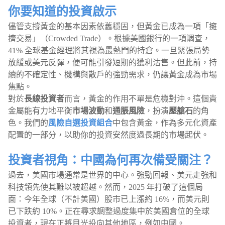
你要知道的投資啟示
儘管支撐黃金的基本因素依舊穩固，但黃金已成為一項「擁
擠交易」（Crowded Trade）。根據美國銀行的一項調查，
41% 全球基金經理將其視為最熱門的持倉。一旦緊張局勢
放緩或美元反彈，便可能引發短期的獲利沽售。但此前，持
續的不確定性、機構與散戶的強勁需求，仍讓黃金成為市場
焦點。
對於
長線投資者
而言，黃金的作用不單是危機對沖。這個貴
金屬能有力地平衡
市場波動
和
通脹風險
，扮演
壓艙石
的角
色。我們的
風險自選投資組合
中包含黃金，作為多元化資產
配置的一部分，以助你的投資安然度過長期的市場起伏。
投資者視角：中國為何再次備受關注？
過去，美國市場通常是世界的中心。強勁回報、美元走強和
科技領先使其難以被超越。然而，2025 年打破了這個局
面：今年全球（不計美國）股市已上漲約 16%，而美元則
已下跌約 10%。正在尋求調整過度集中於美國倉位的全球
投資者，現在正將目光投向其他地區，例如中國。