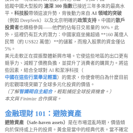
追蹤中國大型股的
滬深 300 指數
已接近三年多來的最高水
平。
科技股
帶領這波升勢，背後動力來自
AI 領域的突破
（例如 DeepSeek）以及北京明確的
政策支持
。中國的
散戶
投資者
也積極參與——他們約佔每日交易量的 90%。此
外，這裡仍有巨大的潛力：中國家庭坐擁超過 **160 萬億人
民幣（約 US$22 萬億）**的儲蓄，而撥入股票的資金僅佔
5%。
美元走軟正在提振整體新興市場。它使這些地區的出口更有
競爭力、減輕了債務負擔，並提升了消費者的購買力。將這
些因素，結合全球對 AI 和潔淨科技（
中國在這些行業舉足輕重
）的需求，你便會明白為什麼目前
的宏觀環境突顯了全球多元化投資的價值。
（了解
智識砌自主組合
，輕鬆捕捉全球投資機會。）
本文與 Finimize 合作撰寫。
金融理財 101：避險資產
避險資產（Safe-haven assets）
是在市場混亂時期，價值傾
向於保持或上升的投資。黃金是當中的經典代表。當不確定