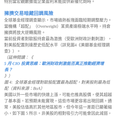
特別當宏觀數據或企業盈利未能提供新催化劑時。
擁擠交易暗藏回調風險
全球基金經理調查顯示，市場過熱板塊面臨短期調整壓力。
當機構「超配」（Overweight）某資產達極端水平時，持倉
擁擠將放大逆轉風險。
當前投資者對歐股持倉最為激進（受歐洲財政計劃刺激），
對美股配置則達歷史低配水平（詳見圖4《美銀基金經理調
查》）。
（延伸閱讀：《
5 月 CIO 投資思維：歐洲財政刺激能否真正推動經濟增
長？
》）
圖 4: 全球基金經理對歐股配置最為超配，對美股則最為低
配（資料來源：BoA）
美國以外一些市場的快速上漲，可能也推高股價，使其超越
了基本面。若預期未能實現，這些市場更容易出現回調。通
常，美股估值高於其他地區股市，但今年這一差距已顯著縮
小，如下圖 5 所示。非美股的相對吸引力可能會因此減弱，