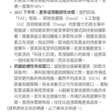
於投資人尋求規避地緣政治風險和政策不確定性，金
價一度飆升30%。
2025 下半年，夏季或現戰術性休整：
我們認為
「FAT」框架 — 即財政擴張（Fiscal）、人工智能
（AI）及特朗普政策（Trump）的影響力仍將主導中
期展望，但短期走勢可能受季節性模式與持倉結構影
響。隨著美股企業回購進入季節性淡季，關鍵支撐因
素正在消退。與此同時，歐洲股市及黃金的持倉集中
度攀升，使其容易受到回調衝擊。若資金輪動發生，
可能流向「科技七巨頭」等漲幅較小的板塊，這將是
一個持倉再平衡的過程，而非全面反轉。
把握結構性佈局窗口：
當歐股估值顯著擴張（如歐元
區股市）、美科板塊尚處追趕階段之際，當前市場或
提供更均衡的佈局時機。雖然平均成本法（DCA）本
質屬長期策略，但未來數月正可作為增持窗口 — 重點
配置涵蓋非美經濟增長、AI創新及黃金避險功能的多
元化組合。若年末出現催化劑，市場仍有再度攀升空
間。善用休整期佈局，往往比追漲策略更具成效。
（請參閱本文末的釋義，以了解本文術語。）