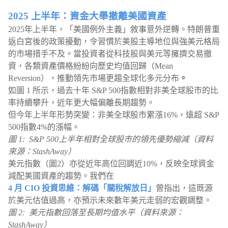
2025 上半年：資金大舉撤離美國資產
2025年上半年，「美國例外主義」敘事意外逆轉。特朗普重
返白宮後的政策擾動，令習慣於美股主導地位與強美元格局
的市場措手不及。當投資者從科技股與美元等擁擠交易撤
資，各類資產價格紛紛向歷史均值回歸（Mean
Reversion），推動領先市場更趨全球化多元分布
。
如圖 1 所示，過去十年 S&P 500指數相對非美全球股市的比
率持續攀升，近年更大幅偏離長期趨勢。
但今年上半年形勢突變：非美全球股市累漲16%，遠超 S&P
500指數4%的漲幅。
圖 1: S&P 500上半年相對全球股市的領先優勢縮減（資料
來源：StashAway）
美元指數（圖2）亦從近年高位回調近10%，反映全球資金
減配美國資產的趨勢。我們在
4 月 CIO 投資思維：解碼「關稅解放日」
曾指出，這既源
於美元估值過高，亦預示未來數年美元走弱的宏觀調整。
圖 2: 美元指數回落至長期均值水平（資料來源：
StashAway）