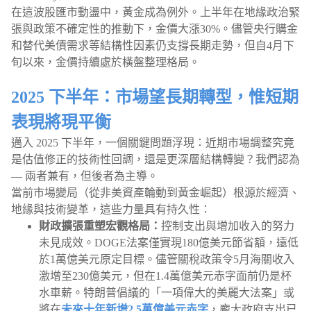
在這波股匯市動盪中，黃金成為例外。上半年在地緣政治緊
張與政策不確定性的推動下，金價大漲30%。儘管央行購金
和替代美債需求等結構性因素仍支撐長期走勢，但自4月下
旬以來，金價持續處於橫盤整理格局。
2025 下半年：市場望長期轉型，惟短期
表現將現平衡
邁入 2025 下半年，一個關鍵問題浮現：近期市場調整究竟
是估值修正的技術性回調，還是更深層結構轉變？我們認為
— 兩者兼有，但後者為主導。
當前市場變局（從非美資產輪動到黃金崛起）根源於經濟、
地緣與技術變革，這些力量具有持久性：
財政擴張重塑宏觀格局：
控制支出與增加收入的努力
未見成效。DOGE法案僅實現180億美元節省額，遠低
於1萬億美元原定目標。儘管關稅政策令5月海關收入
激增至230億美元，但在1.4萬億美元赤字面前仍是杯
水車薪。特朗普倡議的「一項偉大的美麗大法案」或
將在
未來十年新增2.5萬億美元赤字
，龐大政府支出已