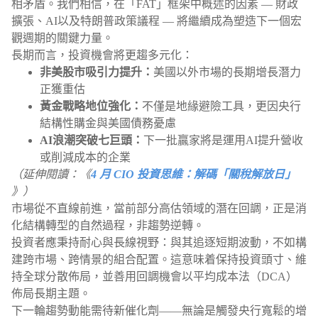
相矛盾。我們相信，在「FAT」框架中概述的因素 — 財政
擴張、AI以及特朗普政策議程 — 將繼續成為塑造下一個宏
觀週期的關鍵力量。
長期而言，投資機會將更趨多元化：
非美股市吸引力提升：
美國以外市場的長期增長潛力
正獲重估
黃金戰略地位強化：
不僅是地緣避險工具，更因央行
結構性購金與美國債務憂慮
AI浪潮突破七巨頭：
下一批贏家將是運用AI提升營收
或削減成本的企業
（延伸閱讀：《
4 月 CIO 投資思維：解碼「關稅解放日」
》）
市場從不直線前進，當前部分高估領域的潛在回調，正是消
化結構轉型的自然過程，非趨勢逆轉。
投資者應秉持耐心與長線視野：與其追逐短期波動，不如構
建跨市場、跨情景的組合配置。這意味着保持投資頭寸、維
持全球分散佈局，並善用回調機會以平均成本法（DCA）
佈局長期主題。
下一輪趨勢動能需待新催化劑——無論是觸發央行寬鬆的增