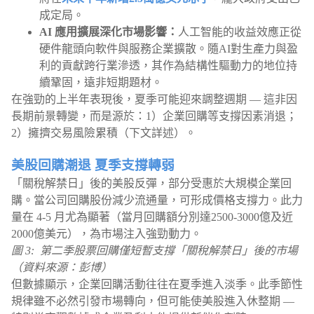
成定局。
AI 應用擴展深化市場影響：
人工智能的收益效應正從
硬件龍頭向軟件與服務企業擴散。隨AI對生產力與盈
利的貢獻跨行業滲透，其作為結構性驅動力的地位持
續鞏固，遠非短期題材。
在強勁的上半年表現後，夏季可能迎來調整週期 — 這非因
長期前景轉變，而是源於：1）企業回購等支撐因素消退；
2）擁擠交易風險累積（下文詳述）。
美股回購潮退 夏季支撐轉弱
「關稅解禁日」後的美股反彈，部分受惠於大規模企業回
購。當公司回購股份減少流通量，可形成價格支撐力。此力
量在 4-5 月尤為顯著（當月回購額分別達2500-3000億及近
2000億美元），為市場注入強勁動力。
圖 3: 第二季股票回購僅短暫支撐「關稅解禁日」後的市場
（資料來源：彭博）
但數據顯示，企業回購活動往往在夏季進入淡季。此季節性
規律雖不必然引發市場轉向，但可能使美股進入休整期 —