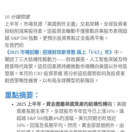
10 分鐘閱讀
上半年，市場見證「美國例外主義」交易逆轉，全球投資者
紛紛削減美股持倉。這股資金輪動不僅推動非美股市表現超
越 S&P 500 指數，更預示投資焦點正全面再平衡。
在我們的
《2025 市場前瞻 | 迎接財政新常態 過上「FAT」年》
中，
闡述了三大結構性驅動力——財政擴張、人工智能突破及特
朗普時代政策。這些因素將持續推動市場轉向美國以外地區
發展。本月的 CIO 投資思維 將分析這些趨勢如何為投資者
創造策略性機會，以布局全球轉型的新階段。
重點摘要：
2025 上半年，資金撤離美國資產的結構性轉向：
美國
資產長期主導下，全球股市今年迄今已上漲16%，遠
超過 S&P 500指數4%的漲幅。美元同期也貶值近
10%，回落至長期平均。然而，黃金卻是個例外，由