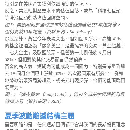
特別是在美國企業獲利依然強勁的情況下。
反之，美股相對歷史水平的估值回落，或為「科技七巨頭」
等滯漲巨頭創造均值回歸空間。
圖 5: 美股相對於全球股市的估值溢價雖低於5年趨勢線，
但仍高於10年均值（資料來源：StashAway）
除股票外，黃金今年表現突出。但如圖 6 所示，高達 41%
的基金經理認為「做多黃金」是最擁擠的交易，甚至超越了
「七大金主」及歐盟股票。儘管這一比例低於 5 月份
58%，但相對於其他交易而言仍然偏高。
黃金的高人氣，短期內可能成為一個阻力，特別是考量到過
去 18 個月金價已上漲逾 60%。若宏觀因素有所變化，例如
地緣政治緊張局勢趨緩，或美元出現反彈，金價可能面臨回
調壓力。
圖6：「做多黃金（Long Gold）」仍被全球基金經理視為最
擁擠交易（資料來源：BoA）
夏季波動難撼結構主題
需要明確的是，任何短期回調都不會與我們的長期投資理念