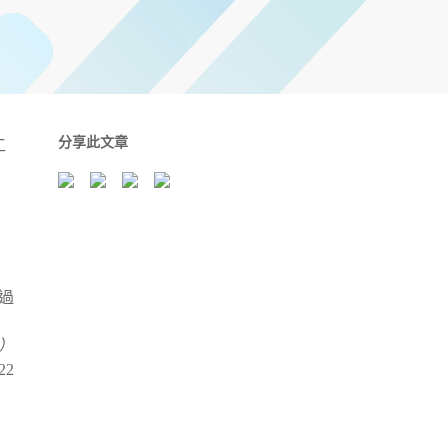
分享此文章
工
，
過
T）
22