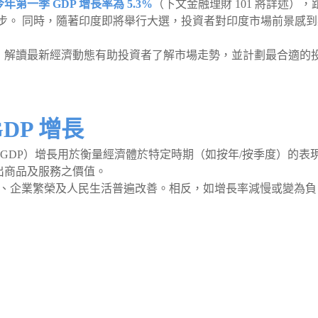
今年第一季 GDP 增長率為 5.3%
（下文金融理財 101 將詳述），
邁向一步。 同時，隨著印度即將舉行大選，投資者對印度市場前景感
，解讀最新經濟動態有助投資者了解市場走勢，並計劃最合適的
GDP 增長
roduct；GDP）增長用於衡量經濟體於特定時期（如按年/按季度）的表
出商品及服務之價值。
增長、企業繁榮及人民生活普遍改善。相反，如增長率減慢或變為負