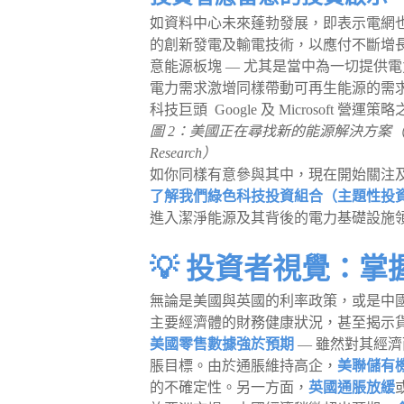
如資料中心未來蓬勃發展，即表示電網
的創新發電及輸電技術，以應付不斷增
意能源板塊 — 尤其是當中為一切提供
電力需求激增同樣帶動可再生能源的需
科技巨頭 Google 及 Microsoft 
圖 2：美國正在尋找新的能源解決方案（資料來源：U.S. 
Research）
如你同樣有意參與其中，現在開始關注
了解我們綠色科技投資組合（主題性投
進入潔淨能源及其背後的電力基礎設施
💡 投資者視覺：
無論是美國與英國的利率政策，或是中國
主要經濟體的財務健康狀況，甚至揭示
美國零售數據強於預期
— 雖然對其經濟
脹目標。由於通脹維持高企，
美聯儲有機
的不確定性。另一方面，
英國通脹放緩