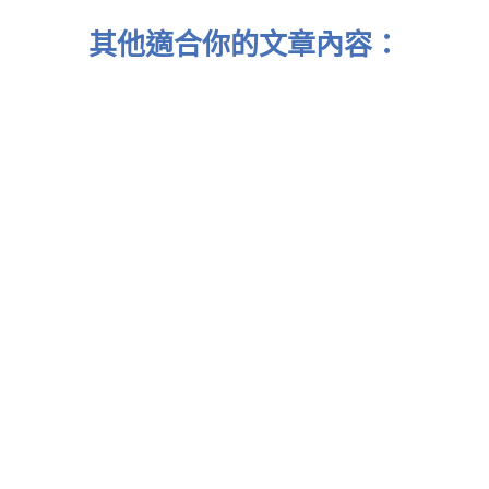
其他適合你的文章內容：
報：透過《快思慢想》了解認知偏見，升級投資策略
報：與其“短炒”玩刺激，不如試試這個方法