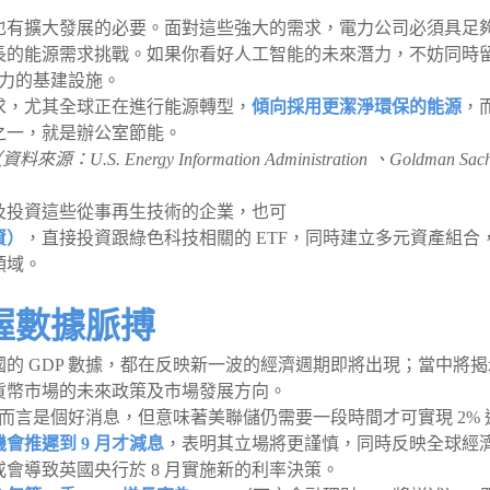
也有擴大發展的必要。面對這些強大的需求，電力公司必須具足
長的能源需求挑戰。如果你看好人工智能的未來潛力，不妨同時
電力的基建設施。
求，尤其全球正在進行能源轉型，
傾向採用更潔淨環保的能源
，
營運策略之一，就是辦公室節能。
Energy Information Administration 、Goldman Sach
及投資這些從事再生技術的企業，也可
資）
，直接投資跟綠色科技相關的 ETF，同時建立多元資產組合
領域。
掌握數據脈搏
的 GDP 數據，都在反映新一波的經濟週期即將出現；當中將揭
貨幣市場的未來政策及市場發展方向。
而言是個好消息，但意味著美聯儲仍需要一段時間才可實現 2% 
會推遲到 9 月才減息
，表明其立場將更謹慎，同時反映全球經
或會導致英國央行於 8 月實施新的利率決策。