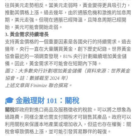
往與美元走勢相反。當美元走弱時，黃金變得更具吸引力，
推動其價格上漲。過去幾年，由於通脹危機和激進的加息周
期，美元走強。但現在通脹已經降溫，且降息周期已經開
始，美元可能會開始走弱。
3. 黃金需求持續增長
支持黃金價格的一個重要因素是各國央行的持續需求。過去
幾年，央行一直在大量購買黃金，創下歷史紀錄。世界黃金
協會最近的一項調查發現，81% 央行計劃繼續增加黃金儲
備。因此，黃金需求不可能會在短期內下降。
圖 2：大多數央行計劃增加黃金儲備（資料來源：世界黃金
協會。註：數據截至 2024 年）
上述文章與 Finimize 聯合撰寫。
🎓 金融理財 101：關稅
關稅
即政府對進口商品及服務徵收的稅款。可以將之想象為
過路費，同樣企業也需支付關稅才可銷售其產品。政府可以
利用關稅來保護本地產業或增加收入，但這也存在權衡：關
稅會導致價格上漲，並可能引發貿易夥伴的報復。