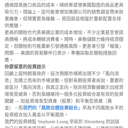
通過提高進口商品的成本，總統希望使美國製造的商品更具
吸引力。理論上，這可能會增加美國公司的銷售額並帶來就
業機會。但現實更為複雜 — 原因是這相當於重新配置全球
供應鏈。
更高的關稅也代表美國企業的成本增加，不少企業甚至會提
高價格，將成本轉嫁消費者。現時，美聯儲致力維持經濟穩
定，但關稅則可能重新引發通脹風險，更甚者引發「報復」
問題 — 美國的貿易夥伴已表示，準備採取反關稅措施回
應。
你要留意的投資啟示
回顧上屆特朗普政府，這次預期市場將出現不少「風向消
息」及隨之而來的市場波動。但對長期投資者來說，重要的
是區分「風向消息」與真正走向。除非經濟數據顯示出經濟
增長受威脅，否則長線維持一個多元投資組合是有效的投資
關鍵 — 如投資增長型資產（股票）和平衡型資產（黃
金），而
我們的「風險自選投資組合」
早為不同風險水平的
投資組合加入黃金以平衡風險。
我們的投資總監 Stephanie Leung 早前於 Bloomberg 的訪談