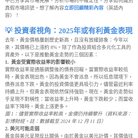
中已分享其市場見解，分析市場的不確定性，分享如何識別
真假市場訊號，想了解內容
立即回顧精彩內容
（英語內
容）！
💡 投資者視角：2025年或有利黃金表現
去年，黃金價格屢創歷史新高，且沒有放緩跡象：今年以
來，其價格已上漲約 8%。除了作為投資組合多元化工具的
資產外，以下是推動黃金走勢的三個因素：
1. 黃金受實際收益率的影響較小
實際收益率是通脹調整後的債券回報。當實際收益率較低
時，黃金表現出色。因為黃金不會派息，所以低息環境下，
債券派息下跌，黃金的投資價值更具吸引力。儘管最近利率
持續上升，但黃金表現依然保持強勁。現在，黃金的走勢似
乎呈現不對稱性：當收益率上升時，黃金下跌較少；而當收
益率下降時，黃金上漲更多。
圖 1：儘管實際收益率較高，金價仍持續攀升（資料來源：
彭博財經。註：數據截至 2024 年 12 月 11 日）
2. 美元可能走弱
黃金與美元呈現反比關係。由於黃金以美元計價，其價值往