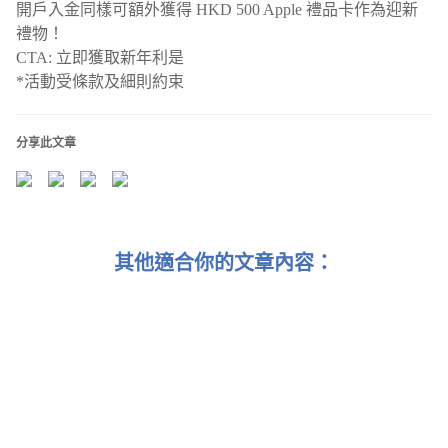
開戶入金同樣可額外獲得 HKD 500 Apple 禮品卡作為迎新
禮物！
CTA: 立即獲取新年利是
*活動受條款及細則約束
分享此文章
其他適合你的文章內容：
24. 01. 2025 每週經濟簡報：特朗普重返白宮 移民政策
為關鍵 🏛️