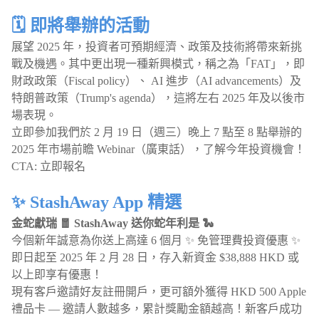
🗓️ 即將舉辦的活動
展望 2025 年，投資者可預期經濟、政策及技術將帶來新挑
戰及機遇。其中更出現一種新興模式，稱之為「FAT」，即
財政政策（Fiscal policy）、 AI 進步（AI advancements）及
特朗普政策（Trump's agenda），這將左右 2025 年及以後市
場表現。
立即參加我們於 2 月 19 日（週三）晚上 7 點至 8 點舉辦的
2025 年市場前瞻 Webinar（廣東話），了解今年投資機會！
CTA: 立即報名
✨ StashAway App 精選
金蛇獻瑞 🧧 StashAway 送你蛇年利是 🐍
今個新年誠意為你送上高達 6 個月 ✨ 免管理費投資優惠 ✨
即‌日‌起‌至‌‌ 2025 年 2 月 28 日，存入新資金 $38,888 HKD 或
以上即‌‌享有優惠！
現有客戶邀請好友註冊開戶，更可額外獲得 HKD 500 Apple
禮品卡 — 邀請人數越多，累計獎勵金額越高！新客戶成功