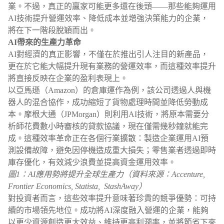
業。不過，真正的贏家可能更多還在後頭——那些能夠運用
AI技術提升營運效率、降低成本並增強決策能力的企業，
將在下一階段脫穎而出。
AI帶來的生產力革命
AI對經濟的真正影響，不僅在於推出引人注目的新產品，
更在於它能大幅提升現有業務的營運效率，而這種效率提升
將直接反映在企業的盈利表現上。
以亞馬遜（Amazon）的倉庫運作為例，該公司透過人與機
器人的混合協作，成功縮短了貨物處理時間並降低勞動成
本。摩根大通（JPMorgan）則利用AI技術，將原本需要分
析師花費數小時審核的貸款協議，現在僅需幾秒鐘就能完
成。這種效率革命正在各個行業擴散：製造企業運用AI預
測設備故障，避免因停機造成重大損失；零售業者透過即時
庫存優化，有效減少浪費並提高資金運用效率。
圖1：AI應用勢將提升全球生產力（資料來源：Accenture,
Frontier Economics, Statista, StashAway）
對投資者而言，這些效率提升意味著珍貴的競爭優勢：可持
續的市場領先地位。成功將AI深度融入營運的企業，能夠
以更少資源創造更大效益、維持更高利潤率，並將節省下來