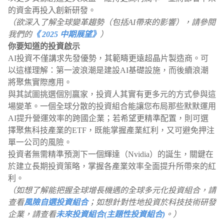
的資金再投入創新研發。
（欲深入了解全球變革趨勢（包括AI帶來的影響），請參閱
我們的
《 2025 中期展望》
）
你要知道的投資啟示
AI投資不僅講求先發優勢，其範疇更遠超晶片製造商。可
以這樣理解：第一波浪潮是建設AI基礎設施，而後續浪潮
將聚焦實際應用。
與其試圖挑選個別贏家，投資人其實有更多元的方式參與這
場變革。一個全球分散的投資組合能讓您布局那些默默運用
AI提升營運效率的跨國企業；若希望更精準配置，則可選
擇聚焦科技產業的ETF，既能掌握產業紅利，又可避免押注
單一公司的風險。
投資者無需精準預測下一個輝達（Nvidia）的誕生，關鍵在
於建立長期投資策略，掌握各產業效率全面提升所帶來的紅
利。
（如想了解能把握全球增長機遇的全球多元化投資組合，請
查看
風險自選投資組合
；如想針對性地投資於科技技術研發
企業，請查看
未來投資組合(主題性投資組合)
。）