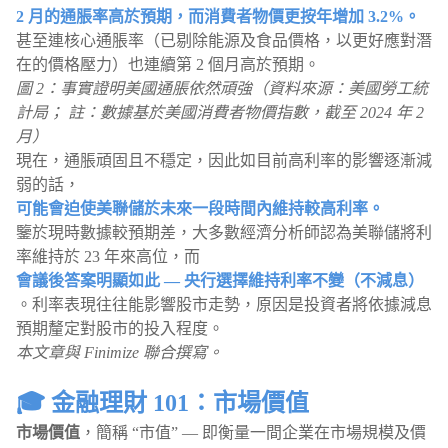
2 月的通脹率高於預期，而消費者物價更按年增加 3.2%。
甚至連核心通脹率（已剔除能源及食品價格，以更好應對潛
在的價格壓力）也連續第 2 個月高於預期。
圖 2：事實證明美國通脹依然頑強（資料來源：美國勞工統
計局； 註：數據基於美國消費者物價指數，截至 2024 年 2
月）
現在，通脹頑固且不穩定，因此如目前高利率的影響逐漸減
弱的話，
可能會迫使美聯儲於未來一段時間內維持較高利率。
鑒於現時數據較預期差，大多數經濟分析師認為美聯儲將利
率維持於 23 年來高位，而
會議後答案明顯如此 — 央行選擇維持利率不變（不減息）
。利率表現往往能影響股市走勢，原因是投資者將依據減息
預期釐定對股市的投入程度。
本文章與 Finimize 聯合撰寫。
🎓 金融理財 101：市場價值
市場價值
，簡稱 “市值” — 即衡量一間企業在市場規模及價