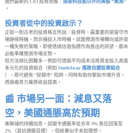
我們最新的 CIO 投資思維：
探索科技股以外的美股 “黑馬”
。
投資者從中的投資啟示？
正如一則古老的投資格言所說：投資時，最重要的是留守市
場靜候時機，而非捕捉入市時機。試圖預測市場轉向或許是
一種失敗的策略，即使透過估值指標作為進出的訊號，都未
必能準確預測市場走勢。
但方法總比困難多，例如可透過平均成本法將資金投入高度
多元化的投資組合（例如
StashAway 風險自選投資組合
），既可避免 “捉錯市” 陷阱，同時有助你緊貼市場升浪，
透過複息力量將收益提高。
📰 市場另一面：減息又落
空，美國通脹高於預期
美聯儲的持續加息，試圖令通脹率從去年 9% 高位回落至
2% （其抗通脹目標），但結果似乎未如理想，