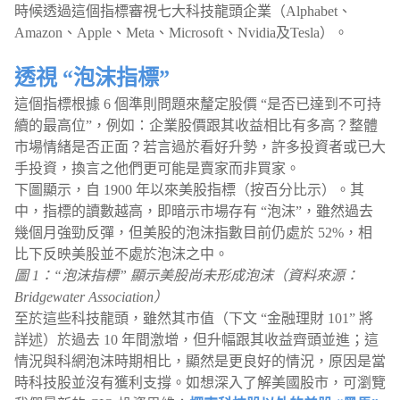
時候透過這個指標審視七大科技龍頭企業（Alphabet、
Amazon、Apple、Meta、Microsoft、Nvidia及Tesla）。
透視 “泡沫指標”
這個指標根據 6 個準則問題來釐定股價 “是否已達到不可持
續的最高位”，例如：企業股價跟其收益相比有多高？整體
市場情緒是否正面？若言過於看好升勢，許多投資者或已大
手投資，換言之他們更可能是賣家而非買家。
下圖顯示，自 1900 年以來美股指標（按百分比示）。其
中，指標的讀數越高，即暗示市場存有 “泡沫”，雖然過去
幾個月強勁反彈，但美股的泡沫指數目前仍處於 52%，相
比下反映美股並不處於泡沫之中。
圖 1：“泡沫指標” 顯示美股尚未形成泡沫（資料來源：
Bridgewater Association）
至於這些科技龍頭，雖然其市值（下文 “金融理財 101” 將
詳述）於過去 10 年間激增，但升幅跟其收益齊頭並進；這
情況與科網泡沫時期相比，顯然是更良好的情況，原因是當
時科技股並沒有獲利支撐。如想深入了解美國股市，可瀏覽