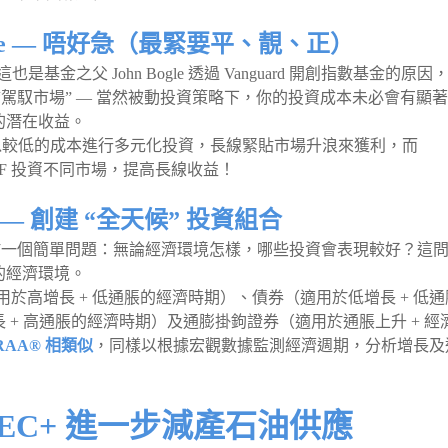
Bogle — 唔好急（最緊要平、靚、正）
基金之父 John Bogle 透過 Vanguard 開創指數基金的原因
“駕馭市場” — 當然被動投資策略下，你的投資成本未必會有顯
的潛在收益。
單，即以較低的成本進行多元化投資，長線緊貼市場升浪來獲利，而
TF 投資不同市場，提高長線收益！
io — 創建 “全天候” 投資組合
投資組合源於一個簡單問題：無論經濟環境怎樣，哪些投資會表現較好？這
的經濟環境。
票（適用於高增長 + 低通脹的經濟時期）、債券（適用於低增長 + 低
+ 高通脹的經濟時期）及通膨掛鉤證券（適用於通脹上升 + 經
AA® 相類似
，同樣以根據宏觀數據監測經濟週期，分析增長及
PEC+ 進一步減產石油供應