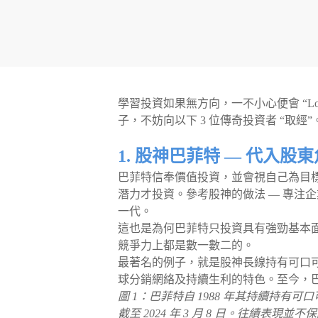
學習投資如果無方向，一不小心便會 “L
子，不妨向以下 3 位傳奇投資者 “取經
1. 股神巴菲特 — 代入股
巴菲特信奉價值投資，並會視自己為目
潛力才投資。參考股神的做法 — 專注
一代。
這也是為何巴菲特只投資具有強勁基本面
競爭力上都是數一數二的。
最著名的例子，就是股神長線持有可口
球分銷網絡及持續生利的特色。至今，
圖 1：巴菲特自 1988 年其持續持有可口可
截至 2024 年 3 月 8 日。往績表現並