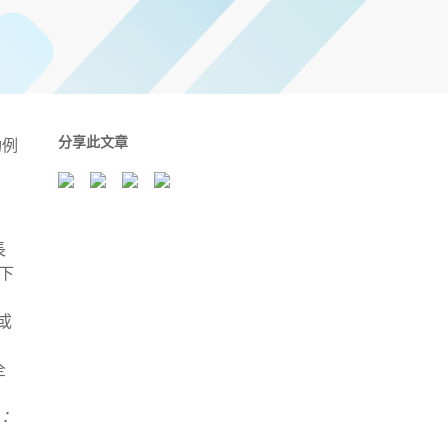
分享此文章
功例
長
下
或
全
註：