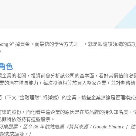
oong 9” 掉資金，而最快的學習方式之一，就是跟隨該領域的成
”。
東角色
標企業的老闆，投資前會分析該公司的基本面，看好其價值的增
企業的潛在增長能力，每次投資相等於買入整家企業，並計劃傳給
（下文 “金融理財” 將詳述）的企業，這些企業無論是管理模式
可樂的股份，而他看中這企業的原因是在於品牌的持久知名度、
巴菲特依然持有這些股票。
樂股票，至今 36 年依然繼續（資料來源：Google Finance； 
不保證未來回報。）