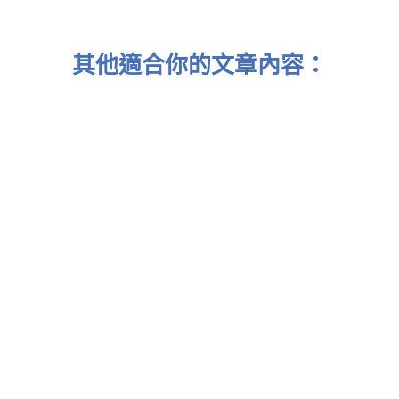
其他適合你的文章內容：
報：黃金或迎來新一年的輝煌
：2024 香港財政預算出爐！