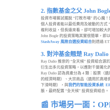
2. 指數基金之父 John 
投資市場嘗試擺脫 “打敗市場” 的心魔！這也是
個人投資者能以最低費用及被動的方式 
複利收益，但長遠來看，卻可增加較大
John Bogle 的投資策略其實很簡
StashAway 風險自選投資組合
則透過 E
3. 對沖基金翹楚 Ray Dal
Ray Dalio 推崇的 “全天候” 
衍生出多元投資策略，以應對千變萬化
Ray Dalio 認為資產分為 4 類：股
的經濟時期）、大宗商品（適用於高增長 
下滑時期），與
我們的智能投資系統 ER
脹，最終配置 “全天候” 投資投資組合。
📰 市場另一面：O