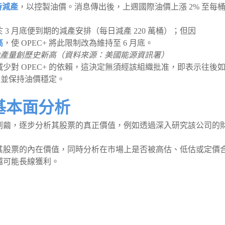
持減產
，以控製油價。消息傳出後，上週國際油價上漲 2% 至每
 3 月底便到期的減產安排（每日減產 220 萬桶）；但因
高
，使 OPEC+ 將此限制改為維持至 6 月底。
國原油產量創歷史新高（資料來源：美國能源資訊署）
少對 OPEC+ 的依賴，這決定無須經該組織批准，即表示往後
額並保持油價穩定。
：基本面分析
剝繭，逐步分析其股票的真正價值，例如透過深入研究該公司的
其股票的內在價值，同時分析在市場上是否被高估、低估或定價
越可能長線獲利。