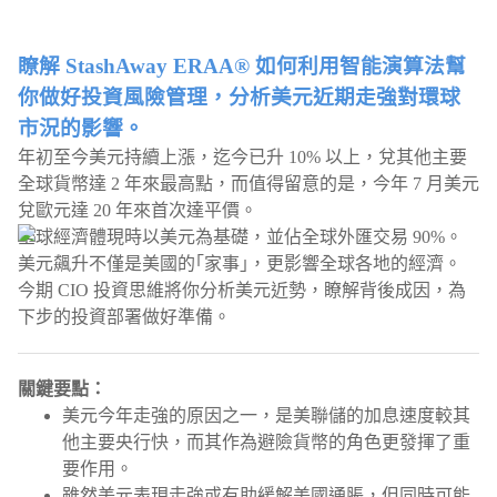
瞭解 StashAway ERAA® 如何利用智能演算法幫
你做好投資風險管理，分析美元近期走強對環球
市況的影響。
年初至今美元持續上漲，迄今已升 10% 以上，兌其他主要
全球貨幣達 2 年來最高點，而值得留意的是，今年 7 月美元
兌歐元達 20 年來首次達平價。
全球經濟體現時以美元為基礎，並佔全球外匯交易 90%。
美元飆升不僅是美國的｢家事｣，更影響全球各地的經濟。
今期 CIO 投資思維將你分析美元近勢，瞭解背後成因，為
下步的投資部署做好準備。
關鍵要點：
美元今年走強的原因之一，是美聯儲的加息速度較其
他主要央行快，而其作為避險貨幣的角色更發揮了重
要作用。
雖然美元表現走強或有助緩解美國通脹，但同時可能