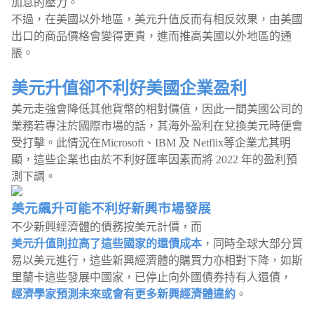
加息的壓力。
不過，在美國以外地區，美元升值反而有相反效果，由美國
出口的商品價格會變得更貴，進而推高美國以外地區的通
脹。
美元升值卻不利好美國企業盈利
美元走強會降低其他貨幣的相對價值，因此一間美國公司的
業務若專注於國際市場的話，其海外盈利在兌換美元時便會
受打擊。此情況在Microsoft、IBM 及 Netflix等企業尤其明
顯，這些企業也由於不利好匯率因素而將 2022 年的盈利預
測下調。
美元飆升可能不利好新興市場發展
不少新興經濟體的債務按美元計價，而
美元升值則拉高了這些國家的還債成本
，同時全球大部分貿
易以美元進行，這些新興經濟體的購買力亦相對下降，如斯
里蘭卡這些發展中國家，已停止向外國債券持有人還債，
經濟學家預測未來或會有更多新興經濟體違約
。