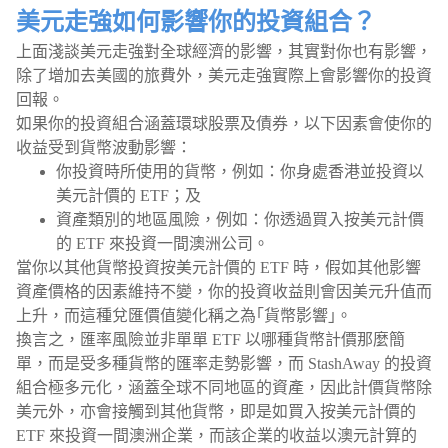
美元走強如何影響你的投資組合？
上面淺談美元走強對全球經濟的影響，其實對你也有影響，
除了增加去美國的旅費外，美元走強實際上會影響你的投資
回報。
如果你的投資組合涵蓋環球股票及債券，以下因素會使你的
收益受到貨幣波動影響：
你投資時所使用的貨幣，例如：你身處香港並投資以
美元計價的 ETF；及
資產類別的地區風險，例如：你透過買入按美元計價
的 ETF 來投資一間澳洲公司。
當你以其他貨幣投資按美元計價的 ETF 時，假如其他影響
資產價格的因素維持不變，你的投資收益則會因美元升值而
上升，而這種兌匯價值變化稱之為｢貨幣影響｣。
換言之，匯率風險並非單單 ETF 以哪種貨幣計價那麼簡
單，而是受多種貨幣的匯率走勢影響，而 StashAway 的投資
組合極多元化，涵蓋全球不同地區的資產，因此計價貨幣除
美元外，亦會接觸到其他貨幣，即是如買入按美元計價的
ETF 來投資一間澳洲企業，而該企業的收益以澳元計算的