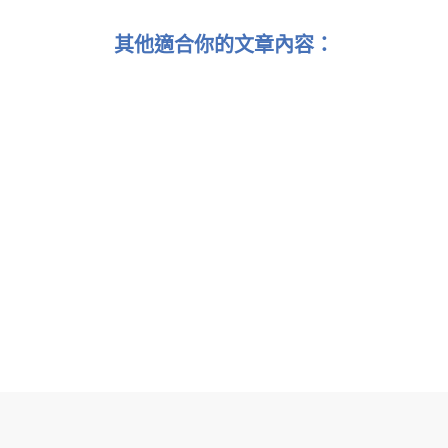
其他適合你的文章內容：
【投資必讀】專業投資者都知道的通脹基本面
StashAway’s ERAA®：經濟環境導向的資產配置策略