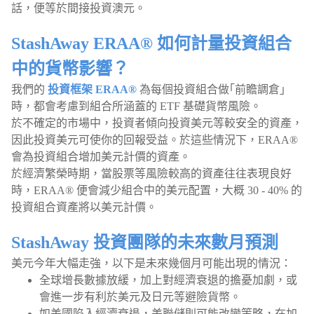
話，便等於間接投資澳元。
StashAway ERAA® 如何計量投資組合
中的貨幣影響？
我們的
投資框架 ERAA®
為每個投資組合做｢前瞻調倉｣
時，都會考慮到組合所涵蓋的 ETF 基礎貨幣風險。
於不確定的市場中，投資者傾向投資美元等較安全的資產，
因此投資美元可使你的回報受益。於這些情況下，ERAA®
會為投資組合增加美元計價的資產。
於經濟繁榮時期，當股票等風險較高的資產往往表現良好
時，ERAA® 便會減少組合中的美元配置，大概 30 - 40% 的
投資組合資產將以美元計價。
StashAway 投資團隊的未來數月預測
美元今年大幅走強，以下是未來幾個月可能出現的情況：
全球增長數據放緩，加上對經濟衰退的擔憂加劇，或
會進一步有利於美元及日元等避險貨幣。
如美國陷入經濟衰退，美聯儲則可能改變策略，在加