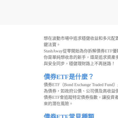
想在波動市場中追求穩健收益和多元配置
鍵法寶。
StashAway從零開始為你拆解債券E
你是單純想收息的新手，還是追求資產多
與安全同步，穩健理財路上不再迷路！
債券ETF是什麼？
債券ETF（Bond Exchange Tra
為債券，如政府公債、公司債及高收益
債券ETF會追蹤特定債券指數，讓投資
來的潛在風險。
債券ETF常見種類