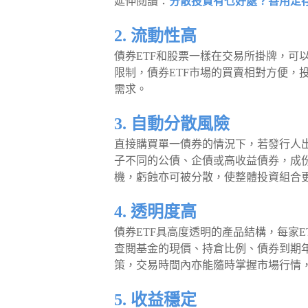
延伸閱讀：
分散投資有乜好處？善用定
2. 流動性高
債券ETF和股票一樣在交易所掛牌，可
限制，債券ETF市場的買賣相對方便，
需求。
3. 自動分散風險
直接購買單一債券的情況下，若發行人出
子不同的公債、企債或高收益債券，成
機，虧蝕亦可被分散，使整體投資組合
4. 透明度高
債券ETF具高度透明的產品結構，每家
查閱基金的現價、持倉比例、債券到期
策，交易時間內亦能隨時掌握市場行情
5. 收益穩定