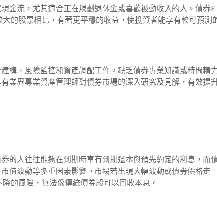
定現金流，尤其適合正在規劃退休金或喜歡被動收入的人。債券E
較大的股票相比，有著更平穩的收益，使投資者能享有較可預測
合建構、風險監控和資產調配工作。缺乏債券專業知識或時間精
享有業界專業資產管理師對債券市場的深入研究及見解，有效提
債券的人往往能夠在到期時享有到期還本與預先約定的利息，而
、市值波動等多重因素影響。市場若出現大幅波動或債券價格走
下降的風險，無法像傳統債券般可以回收本息。