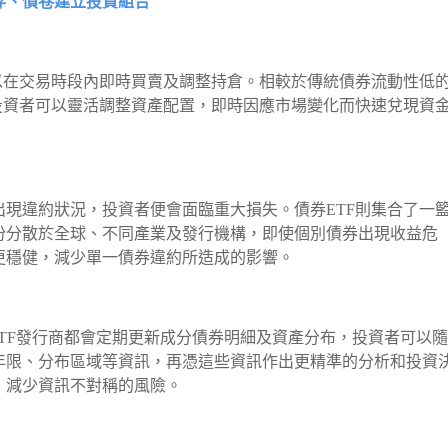
存、債卷建立投資組合
以在交易時段內即時買賣及調整持倉。相較於傳統債券流動性低
投資者可以靈活調整資產配置，即時因應市場變化而快速兌現資
現違約狀況，投資者便會面臨重大損失。債券ETF則集合了一
份分散於全球、不同產業及發行機構，即使個別債券出現收益危
更穩健，減少單一債券違約所造成的影響。
ETF發行商都會定期更新成分債券明細及資產分布，投資者可以
年限、分布區域等資訊，再憑這些資訊作出更精準的分析和投資
，減少資訊不對稱的風險。