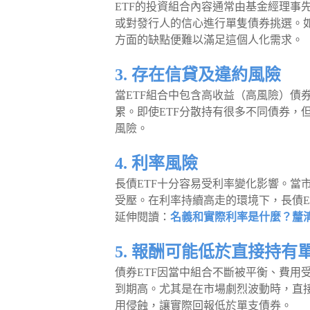
ETF的投資組合內容通常由基金經理事
或對發行人的信心進行單隻債券挑選。如
方面的缺點便難以滿足這個人化需求。
3. 存在信貸及違約風險
當ETF組合中包含高收益（高風險）債
累。即使ETF分散持有很多不同債券，
風險。
4. 利率風險
長債ETF十分容易受利率變化影響。當
受壓。在利率持續高走的環境下，長債E
延伸閱讀：
名義和實際利率是什麼？釐
5. 報酬可能低於直接持有
債券ETF因當中組合不斷被平衡、費用
到期高。尤其是在市場劇烈波動時，直接
用侵蝕，讓實際回報低於單支債券。