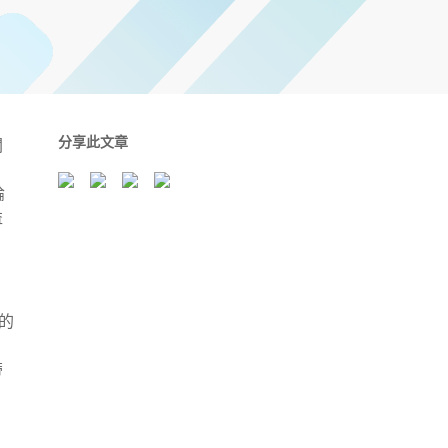
分享此文章
關
論
益
標的
帶