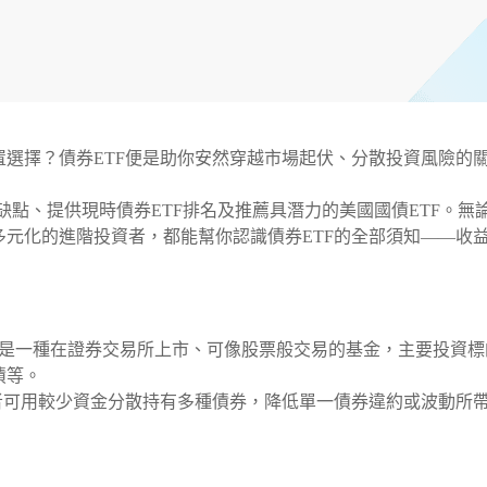
選擇？債券ETF便是助你安然穿越市場起伏、分散投資風險的
TF優缺點、提供現時債券ETF排名及推薦具潛力的美國國債ETF。無
元化的進階投資者，都能幫你認識債券ETF的全部須知——收
ded Fund）是一種在證券交易所上市、可像股票般交易的基金，主要投資
債等。
者可用較少資金分散持有多種債券，降低單一債券違約或波動所