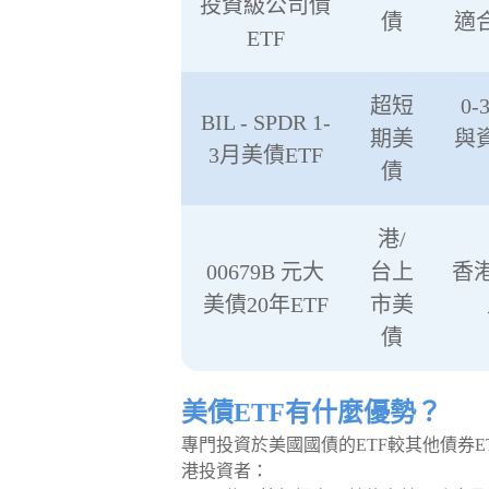
投資級公司債
債
適
ETF
超短
0
BIL - SPDR 1-
期美
與
3月美債ETF
債
港/
00679B 元大
台上
香
美債20年ETF
市美
債
美債ETF有什麼優勢？
專門投資於美國國債的ETF較其他債券
港投資者：