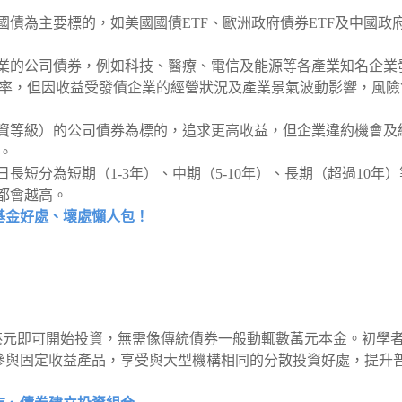
國債為主要標的，如美國國債ETF、歐洲政府債券ETF及中國政
產業的公司債券，例如科技、醫療、電信及能源等各產業知名企業
率，但因收益受發債企業的經營狀況及產業景氣波動影響，風險
投資等級）的公司債券為標的，追求更高收益，但企業違約機會及
。
長短分為短期（1-3年）、中期（5-10年）、長期（超過10年）
都會越高。
基金好處、壞處懶人包！
港元即可開始投資，無需像傳統債券一般動輒數萬元本金。初學
參與固定收益產品，享受與大型機構相同的分散投資好處，提升