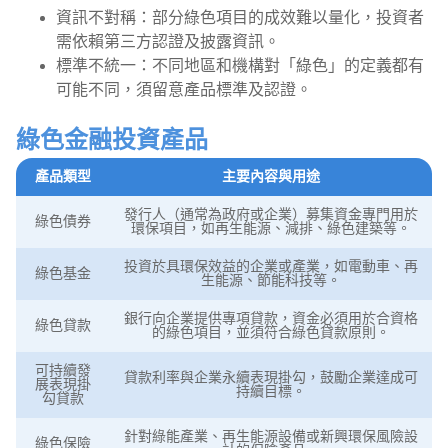
資訊不對稱：部分綠色項目的成效難以量化，投資者
需依賴第三方認證及披露資訊。
標準不統一：不同地區和機構對「綠色」的定義都有
可能不同，須留意產品標準及認證。
綠色金融投資產品
產品類型
主要內容與用途
發行人（通常為政府或企業）募集資金專門用於
綠色債券
環保項目，如再生能源、減排、綠色建築等。
投資於具環保效益的企業或產業，如電動車、再
綠色基金
生能源、節能科技等。
銀行向企業提供專項貸款，資金必須用於合資格
綠色貸款
的綠色項目，並須符合綠色貸款原則。
可持續發
貸款利率與企業永續表現掛勾，鼓勵企業達成可
展表現掛
持續目標。
勾貸款
針對綠能產業、再生能源設備或新興環保風險設
綠色保險