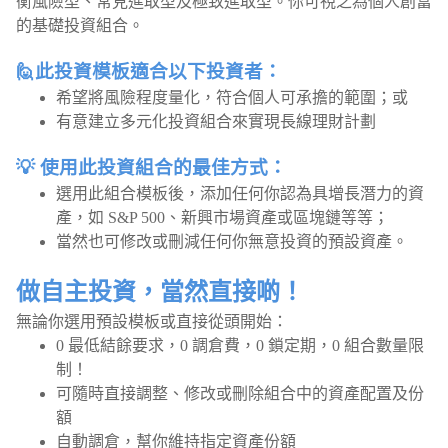
衡風險型、常見進取型及極致進取型。你可視之為個人創富
的基礎投資組合。
🙋此投資模板適合以下投資者：
希望將風險程度量化，符合個人可承擔的範圍；或
有意建立多元化投資組合來實現長線理財計劃
💡 使用此投資組合的最佳方式：
選用此組合模板後，添加任何你認為具增長潛力的資
產，如 S&P 500、新興市場資產或區塊鏈等等；
當然也可修改或刪減任何你無意投資的預設資產。
做自主投資，當然直接啲！
無論你選用預設模板或直接從頭開始：
0 最低結餘要求，0 調倉費，0 鎖定期，0 組合數量限
制！
可隨時直接調整、修改或刪除組合中的資產配置及份
額
自動調倉，幫你維持指定資產份額