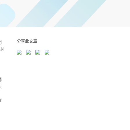
分享此文章
間
財
場
法
置