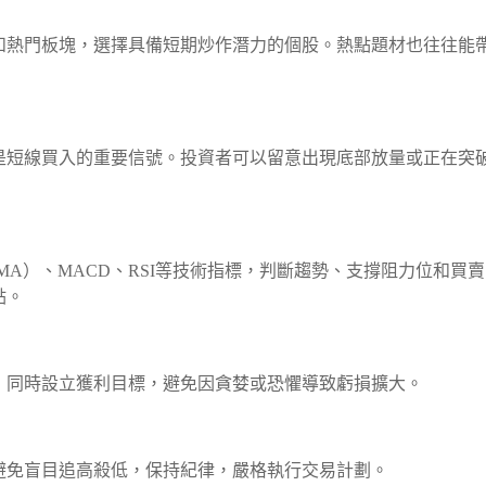
和熱門板塊，選擇具備短期炒作潛力的個股。熱點題材也往往能
是短線買入的重要信號。投資者可以留意出現底部放量或正在突
SMA）、MACD、RSI等技術指標，判斷趨勢、支撐阻力位和買
點。
，同時設立獲利目標，避免因貪婪或恐懼導致虧損擴大。
避免盲目追高殺低，保持紀律，嚴格執行交易計劃。