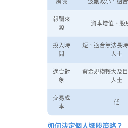
風險
波動較小，適合
報酬來
資本增值、股
源
投入時
短，適合無法長時
間
人士
適合對
資金規模較大及目
象
人士
交易成
低
本
如何決定個人選股策略？