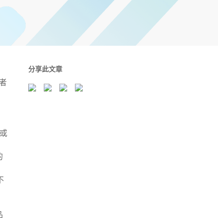
分享此文章
者
或
的
不
品