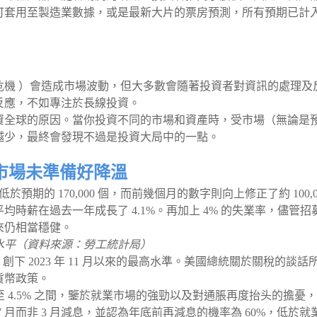
可套用至製造業數據，或是最新大片的票房預測，所有預期已計
危機 ）會造成市場波動，但大多數會隨著投資者對資訊的處理及
反應，不如專注於長線投資。
資全球的原因。當你投資不同的市場和資產時，受市場（無論是
越少，最終會發現不過是投資大局中的一點。
業市場未準備好降溫
略低於預期的 170,000 個，而前幾個月的數字則向上修正了約 100,0
時薪在過去一年成長了 4.1%。再加上 4% 的失業率，儘管招
來仍相當穩健。
均水平（資料來源：勞工統計局）
%，創下 2023 年 11 月以來的最高水準。美國總統關於關稅的談話
貨幣政策。
 至 4.5% 之間，鑒於就業市場的強勁以及對通脹再度抬头的擔憂
 月而非 3 月減息，並認為年底前再減息的機率為 60%，低於就