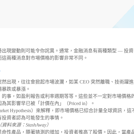
出現變動則可能令你詫異。通常，金融消息有兩種類型 — 投資
而這兩種消息對市場價格的影響非常不同。
？
然出現，往往會掀起市場波瀾，如某 CEO 突然離職、技術躍進
場暴跌或暴漲。
」的事，如盈利報告或利率週期等等。這些並不一定對市場價格
影響早已被「計價在內」（Priced in）。
Market Hypothesis）來解釋，即市場價格已綜合計量全球資訊，這
有投資者認為可能發生的事情。
料來源：StashAway）
革命性產品，隨著猜測的增加，投資者推高了股價。因此，當產