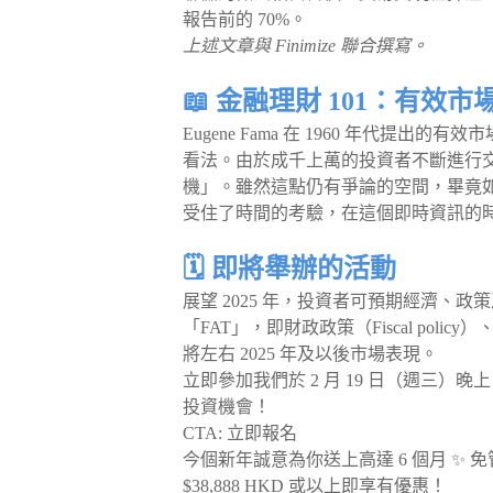
報告前的 70%。
上述文章與 Finimize 聯合撰寫。
📖 金融理財 101：有效市
Eugene Fama 在 1960 年代提出的有效市
看法。由於成千上萬的投資者不斷進行
機」。雖然這點仍有爭論的空間，畢竟
受住了時間的考驗，在這個即時資訊的
🗓️ 即將舉辦的活動
展望 2025 年，投資者可預期經濟
「FAT」，即財政政策（Fiscal policy）、 
將左右 2025 年及以後市場表現。
立即參加我們於 2 月 19 日（週三）晚上 
投資機會！
CTA: 立即報名
今個新年誠意為你送上高達 6 個月 ✨ 免管理費投
$38,888 HKD 或以上即‌‌享有優惠！