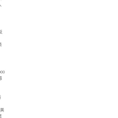
入
反
預
00
募
所
，美
業