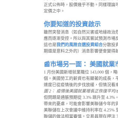
正式公佈時，股價幾乎不動。同樣理論
定價之中。
你要知道的投資啟示
雖然突發消息（如自然災害或地緣政治
應而逐漸受控。所以與其嘗試預測市場
這也是
我們的風險自選投資組合
分散投
期還是意料之外的）消息影響便會變得
📰市場另一面： 美國就
1 月份美國新增就業職位 143,000 個，
個。美國勞工的薪資也有顯著的成長，平均
速度已從疫情後的步伐放緩，但情況看
圖 2： 疫情後美國就業增長正恢復平
但問題是通脹預期從 3.3% 跳升至 4.3
帶來的憂慮，可能會影響美聯儲今年的
美聯儲在上次會議中維持利率在 4.25%
聯儲的做法相當審慎。交易員現在押注 7