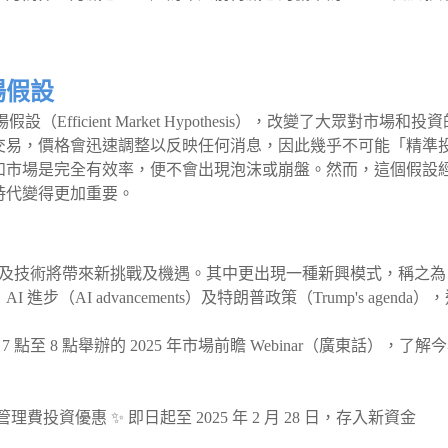
場假設
場假設（Efficient Market Hypothesis），改變了大眾對市場和投
交易，價格會迅速調整以反映任何消息，因此幾乎不可能「精準
如市場是完全有效率，便不會出現泡沫或崩盤。然而，這個假設
時代變得更加重要。
、政策及技術將帶來新挑戰及機遇。其中更出現一種新興模式，稱之為
AI 進步（AI advancements）及特朗普政策（Trump's agenda）
7 點至 8 點舉辦的 2025 年市場前瞻 Webinar（廣東話），了解
資優惠 ✨ 即‌日‌起‌至‌‌ 2025 年 2 月 28 日，存入新資金