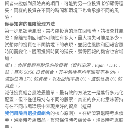
資者來說感到風險高的項目，可能對另一位投資者卻顯得穩
妥。同樣的投資在不同的時間和環境下也會承擔不同的風
險。
你要知道的風險管理方法
第一步是認清風險。當考慮投資的潛在回報時，請檢查其風
險：偏離預期回報的可能性有多大，最大損失可能是多少。
試想你的投資在不同情境下的表現，並記住風險和回報會隨
時間而變化。隨著投資時間的延長，獲得回報的機會也會增
加。
圖 1：命運眷顧有耐性的投資者（資料來源：Egan，D.P.；
註：基於 50/50 投資組合，其中包括平均年回報率為 6%、
波動性為 17% 的資產，以及回報率為 0%、波動性為 0% 的
資產。）
減低投資組合風險最簡單、最有效的方法之一是進行多元化
配置，但不僅僅是持有不同的股票。真正的多元化意味著持
有在不同市場環境中表現良好的資產（這是
我們風險自選投資組合
的核心原則）。在經濟衰退時考慮債
券，通脹時考慮商品，貨幣保值時考慮黃金，增長時考慮股
票。