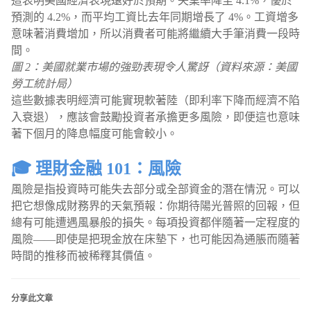
這表明美國經濟表現遠好於預期。失業率降至 4.1%，優於
預測的 4.2%，而平均工資比去年同期增長了 4%。工資增多
意味著消費增加，所以消費者可能將繼續大手筆消費一段時
間。
圖 2：美國就業市場的強勁表現令人驚訝（資料來源：美國
勞工統計局）
這些數據表明經濟可能實現軟著陸（即利率下降而經濟不陷
入衰退），應該會鼓勵投資者承擔更多風險，即便這也意味
著下個月的降息幅度可能會較小。
🎓 理財金融 101：風險
風險是指投資時可能失去部分或全部資金的潛在情況。可以
把它想像成財務界的天氣預報：你期待陽光普照的回報，但
總有可能遭遇風暴般的損失。每項投資都伴隨著一定程度的
風險——即使是把現金放在床墊下，也可能因為通脹而隨著
時間的推移而被稀釋其價值。
分享此文章