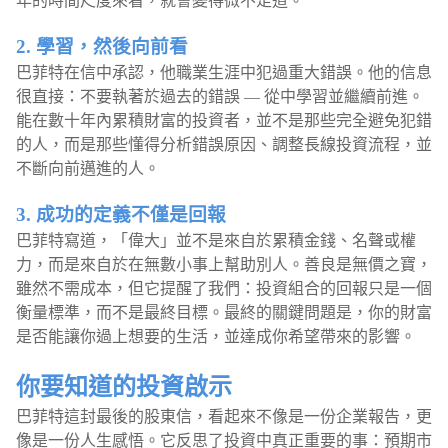
年的時間尺度來看，就會變得微不足道。
2. 學習，然後向前看
巴菲特在信中承認，他職業生涯中犯過重大錯誤。他的信息
很直接：不要執著於過去的錯誤 — 從中學習並繼續前進。
能在數十年內累積財富的投資者，並不是那些完全避免犯錯
的人，而是那些懂得分析錯誤原因、調整長線投資流程，並
不斷向前邁進的人。
3. 成功的定義不僅是回報
巴菲特寫道，「偉大」並不是來自於累積金錢、名聲或權
力，而是來自於在無數小事上幫助別人。善良是無價之寶，
雖然不需成本，但它提醒了我們：投資組合的回報只是一個
衡量標準，而不是最終目標。最終的關鍵問題是，你的財富
是否能讓你過上想要的生活，並達成你希望帶來的影響。
你要知道的投資啟示
巴菲特這封最後的股東信，看起來不像是一份企業報告，更
像是一份人生感悟。它反思了投資中真正重要的事：預期市