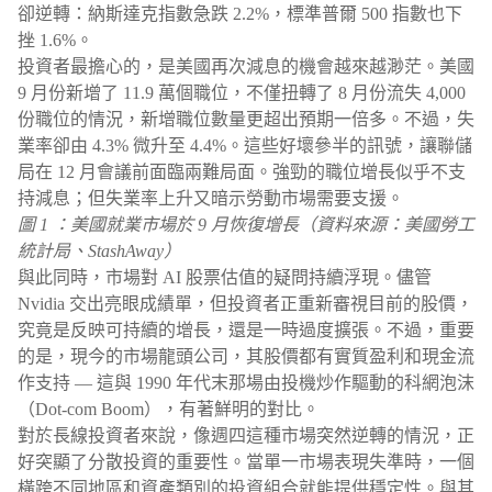
卻逆轉：納斯達克指數急跌 2.2%，標準普爾 500 指數也下
挫 1.6%。
投資者最擔心的，是美國再次減息的機會越來越渺茫。美國
9 月份新增了 11.9 萬個職位，不僅扭轉了 8 月份流失 4,000
份職位的情況，新增職位數量更超出預期一倍多。不過，失
業率卻由 4.3% 微升至 4.4%。這些好壞參半的訊號，讓聯儲
局在 12 月會議前面臨兩難局面。強勁的職位增長似乎不支
持減息；但失業率上升又暗示勞動市場需要支援。
圖 1 ：美國就業市場於 9 月恢復增長（資料來源：美國勞工
統計局、StashAway）
與此同時，市場對 AI 股票估值的疑問持續浮現。儘管
Nvidia 交出亮眼成績單，但投資者正重新審視目前的股價，
究竟是反映可持續的增長，還是一時過度擴張。不過，重要
的是，現今的市場龍頭公司，其股價都有實質盈利和現金流
作支持 — 這與 1990 年代末那場由投機炒作驅動的科網泡沫
（Dot-com Boom），有著鮮明的對比。
對於長線投資者來說，像週四這種市場突然逆轉的情況，正
好突顯了分散投資的重要性。當單一市場表現失準時，一個
橫跨不同地區和資產類別的投資組合就能提供穩定性。與其