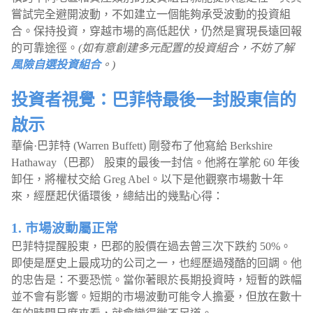
嘗試完全避開波動，不如建立一個能夠承受波動的投資組
合。保持投資，穿越市場的高低起伏，仍然是實現長遠回報
的可靠途徑。
(如有意創建多元配置的投資組合，不妨了解
風險自選投資組合
。)
投資者視覺：巴菲特最後一封股東信的
啟示
華倫·巴菲特 (Warren Buffett) 剛發布了他寫給 Berkshire
Hathaway（巴郡） 股東的最後一封信。他將在掌舵 60 年後
卸任，將權杖交給 Greg Abel。以下是他觀察市場數十年
來，經歷起伏循環後，總結出的幾點心得：
1. 市場波動屬正常
巴菲特提醒股東，巴郡的股價在過去曾三次下跌約 50%。
即使是歷史上最成功的公司之一，也經歷過殘酷的回調。他
的忠告是：不要恐慌。當你著眼於長期投資時，短暫的跌幅
並不會有影響。短期的市場波動可能令人擔憂，但放在數十