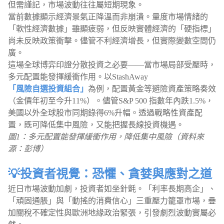
但需謹記，市場波動往往屬短期現象。
當前數據顯示經濟景氣正降溫而非崩潰。量度市場情緒的
「軟性經濟數據」雖顯疲弱，但反映實體經濟的「硬指標」
尚未反映政策衝擊。儘管不利經濟增長，但實際變數空間仍
廣。
這場全球博弈印證分散投資之必要——當市場局部受壓時，
多元配置能發揮緩衝作用。以StashAway
「風險自選投資組合」
為例，配置黃金等避險資產策略奏效
（金價年初至今升11%）。儘管S&P 500 指數年內跌1.5%，
美國以外全球股市同期錄得6%升幅。透過戰略性資產配
置，既可降低集中風險，又能把握長線投資機遇。
圖1：多元配置能發揮緩衝作用，降低集中風險（資料來
源：彭博）
💡投資者視覺：恐懼、貪婪與應對之道
近日市場波動加劇，投資者如坐針氈。「利率長期高企」、
「頑固通脹」與「動搖的消費信心」三重壓力籠罩市場，疊
加關稅不確定性與歐洲地緣政治緊張，引發劇烈波動實屬必