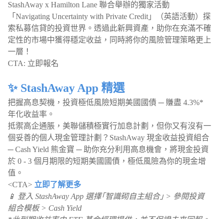
StashAway x Hamilton Lane 聯合舉辦的獨家活動
「Navigating Uncertainty with Private Credit」（英語活動）探
索私募信貸的投資世界。透過此新興資產，助你在充滿不確
定性的市場中獲得穩定收益，同時將你的風險管理策略更上
一層！
CTA: 立即報名
✨ StashAway App 精選
把握高息契機，投資極低風險短期美國國債 ─ 賺盡 4.3%*
年化收益率。
抵禦高企通脹，美聯儲積極實行加息計劃，但你又有沒有一
個妥善的個人現金管理計劃？StashAway 現金收益投資組合
─ Cash Yield 熊金寶 ─ 助你充分利用高息機會，將現金投資
於 0 - 3 個月期限的短期美國國債，極低風險為你的現金增
值。
<CTA>
立即了解更多
📱 登入 StashAway App 選擇｢智識砌自主組合｣ > 參閱投資
組合模板 > Cash Yield