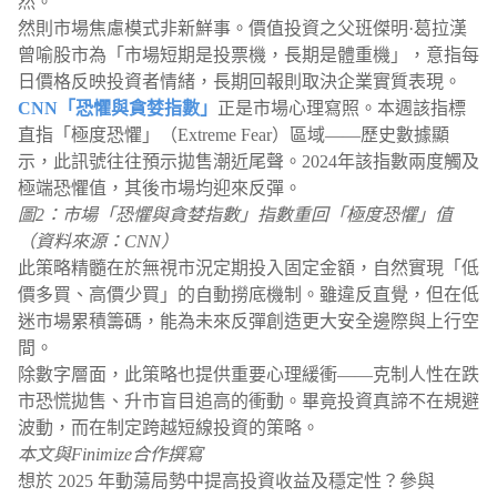
然。
然則市場焦慮模式非新鮮事。價值投資之父班傑明·葛拉漢
曾喻股市為「市場短期是投票機，長期是體重機」，意指每
日價格反映投資者情緒，長期回報則取決企業實質表現。
CNN「恐懼與貪婪指數」
正是市場心理寫照。本週該指標
直指「極度恐懼」（Extreme Fear）區域——歷史數據顯
示，此訊號往往預示拋售潮近尾聲。2024年該指數兩度觸及
極端恐懼值，其後市場均迎來反彈。
圖2：市場「恐懼與貪婪指數」指數重回「極度恐懼」值
（資料來源：CNN）
此策略精髓在於無視市況定期投入固定金額，自然實現「低
價多買、高價少買」的自動撈底機制。雖違反直覺，但在低
迷市場累積籌碼，能為未來反彈創造更大安全邊際與上行空
間。
除數字層面，此策略也提供重要心理緩衝——克制人性在跌
市恐慌拋售、升市盲目追高的衝動。畢竟投資真諦不在規避
波動，而在制定跨越短線投資的策略。
本文與Finimize合作撰寫
想於 2025 年動蕩局勢中提高投資收益及穩定性？參與