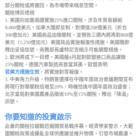
部分關稅或將撤回，為市場帶來喘息空間。
關稅博弈透視
1. 美國向加墨兩國實施25%進口關稅，涉及年貿易額逾
9,000億美元。加拿大隨即反制，對價值208億美元（折合
300億加元）美國商品加徵關稅，並預告三週內將再對868億
美元（1,250億加元）美國貨品實施報復性措施。美國隨即
釋出妥協信號，商務部長盧特尼克暗示可能調整措施。
2. 歐洲將成下一目標。美國擬4月起對歐盟進口商品課徵
25%關稅，德國汽車製造商首當其衝。歐盟表明
若美方措施生效
，將實施對等報復。
3. 中美角力升級，特朗普選擇在中國年度政治會議期間宣布
將現行對華關稅倍增至20%，時機恰逢中國年度政治盛會；
北京當局對美國農產品徵收10%至15%關稅，釋出「降溫」
訊號。
你要知道的投資啟示
此番的關稅拉鋸戰恐揭開貿易戰序幕。經濟學家警示，大範
圍關稅政策或擾亂全球供應鏈並推升物價，引發市場震盪。