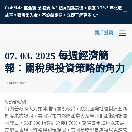
CashYield 熊金寶 💰 投資 0-3 個月短期美債，鎖定 3.7%* 年化收
益率。靈活出入金，不設鎖定期，立即了解更多 👉
開戶投資
07. 03. 2025 每週經濟簡
報：關稅與投資策略的角力
07 March 2025
5分鐘閱讀
特朗普政府大刀闊斧推行關稅政策，縱使國際社會對這套新
制度未盡認同。美國宣布向鄰國加拿大及墨西哥加徵鋼鋁關
稅翌日，S&P 500 指數即急挫1.76%，錄得去年12月以來最
差單日表現。惟轉機初現端倪，美國商務部長盧特尼克透露