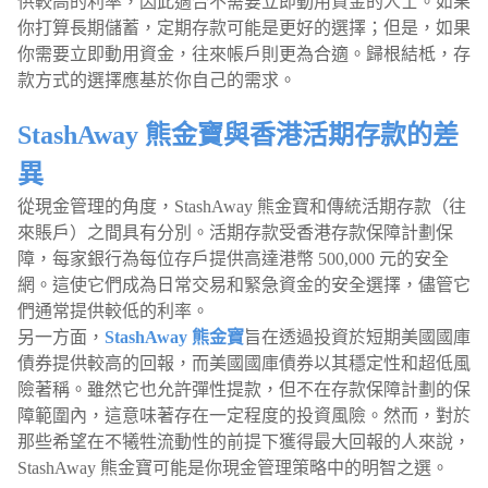
供較高的利率，因此適合不需要立即動用資金的人士。如果
你打算長期儲蓄，定期存款可能是更好的選擇；但是，如果
你需要立即動用資金，往來帳戶則更為合適。歸根結柢，存
款方式的選擇應基於你自己的需求。
StashAway 熊金寶與香港活期存款的差
異
從現金管理的角度，StashAway 熊金寶和傳統活期存款（往
來賬戶）之間具有分別。活期存款受香港存款保障計劃保
障，每家銀行為每位存戶提供高達港幣 500,000 元的安全
網。這使它們成為日常交易和緊急資金的安全選擇，儘管它
們通常提供較低的利率。
另一方面，
StashAway 熊金寶
旨在透過投資於短期美國國庫
債券提供較高的回報，而美國國庫債券以其穩定性和超低風
險著稱。雖然它也允許彈性提款，但不在存款保障計劃的保
障範圍內，這意味著存在一定程度的投資風險。然而，對於
那些希望在不犧牲流動性的前提下獲得最大回報的人來說，
StashAway 熊金寶可能是你現金管理策略中的明智之選。