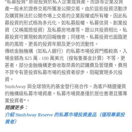
“私募投資” 即是投資於私人企業或資產，而該等企業及資
產一般未於證券交易所獲准公開交易。由於這些投資活動涉
及購買無法於公開市場上交易的企業股權或所有權，因此私
募投資的形式極為多元化，如私募股權、私募信貸、創業投
資（又稱風險投資）及私募房地產等。跟公共投資相比，私
募投資可實現較高的回報機會；同樣地，私募投資也面臨更
高的風險、更長的投資年期及更少的流動性。
傳統金融機構（如私人銀行）的私募市場投資門檻較高，入
場金額為 $25 萬 - 100 萬美元（按每隻基金計算）不等，更
甚者，部分金融機構更會收取昂貴的認購費及管理費，費用
不菲令有意投資私募市場的投資者卻步，阻礙實現多元投
資。
StashAway 與全球領先的基金發行商合作，為客戶精選優質
的機構級私募市場資產。私募市場資產僅於居住香港且獲專
業投資者*。
閱讀更多：
介紹 StashAway Reserve 的私募市場投資產品（僅限專業投
資者）