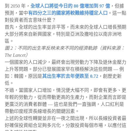
到 2050 年，
全球人口將從今日的 80 億增加到 97 億
，但據
預測，當中
有四分之三的國家將較難維持穩定人口
。這一點
對投資者而言意味什麼？
首先，全球的出生率並非平等，而未來的全球人口增長預期
大部分將來自新興國家，特別是亞洲及撒哈拉以南非洲地
區。
圖 2：不同的出生率反映未來不同的經濟軌跡（資料來源：
The Lancet）
一個國家的人口減少，最終會出現勞動力下降及退休金壓力
上升等問題。部分已發展國家早在積極解決這些問題 — 例
如：韓國，原因是
其出生率於去年便跌至 0.72
，創歷史新
低。
不過，當國家人口增加，情況便大幅不同，即會有更多、更
年輕的勞動力，從而帶動更高的生產力，而對企業而言即是
更廣泛的消費者群體 — 這也是我們一直強調，人口紅利是
帶動印度經濟長線增長的關鍵因素。
上述的全球性轉變並非在一夜之間出現，所以長線投資者最
好確保投資組合足夠多元化，分散投資每個市場，以應付這