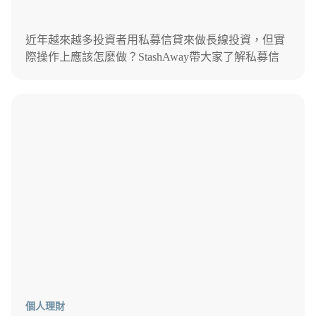
近年越來越多投資者用私募信貸來做長線投資，但實
際操作上應該怎麼做？StashAway帶大家了解私募信
貸，最後再教你如何運用私募信貸建立長線投資組
合。
個人理財