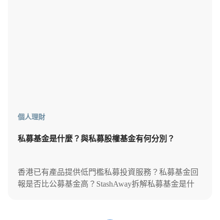
個人理財
私募基金是什麼？與私募股權基金有何分別？
香港已有產品提供低門檻私募投資服務？私募基金回
報是否比公募基金高？StashAway拆解私募基金是什
麼，並比較私募股權基金，看懂這場非公開投資遊
戲。