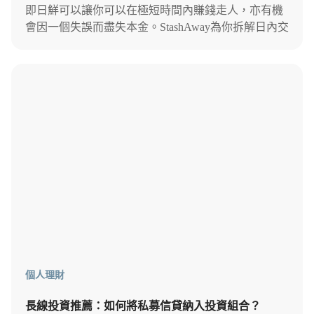
即日鮮可以讓你可以在極短時間內賺錢走人，亦有機
會因一個失誤而盡失本金。StashAway為你拆解日內交
易常見交易策略及風險，助你看清Day trade的真相。
個人理財
長線投資推薦：如何將私募信貸納入投資組合？