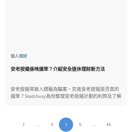
個人理財
安老按揭係咪搵笨？介紹安全退休理財新方法
安老按揭常被人標籤為騙案。究竟安老按揭是否真的
搵笨？StashAway為你整理安老按揭計劃的利弊及了解
其影響，助你精明選擇適合自己的退休理財方案。
1
…
4
5
6
…
44